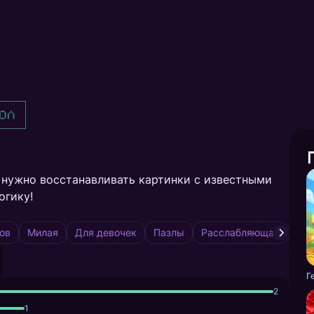
ол
е нужно восстанавливать картинки с известными
огику!
ов
Милая
Для девочек
Пазлы
Расслабляющая
Для
Г
2
1