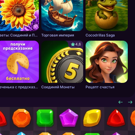
Цветы: Соединяй и Продавай Букеты!
Торговая империя
Cocodrillas Saga
4,6
Печенька с предсказанием
Соединяй Монеты
Рецепт счастья