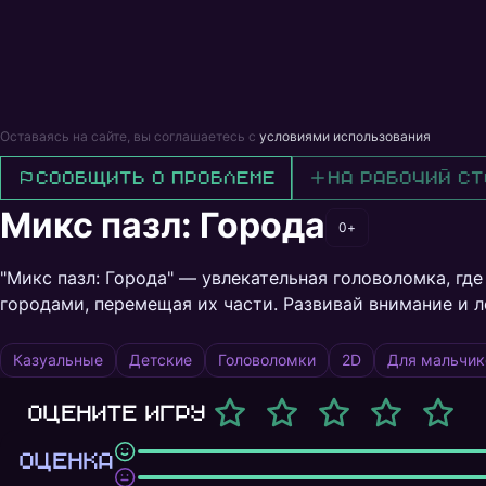
Оставаясь на сайте, вы соглашаетесь с
условиями использования
Сообщить о проблеме
На рабочий ст
Микс пазл: Города
0+
"Микс пазл: Города" — увлекательная головоломка, гд
городами, перемещая их части. Развивай внимание и л
Казуальные
Детские
Головоломки
2D
Для мальчик
Оцените игру
ОЦЕНКА