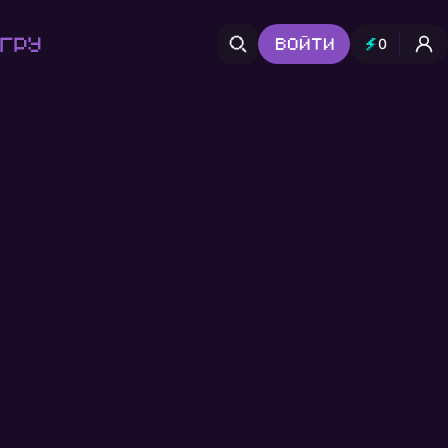
гру
Войти
0