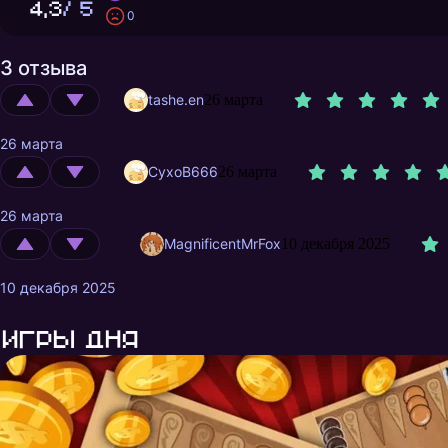
4,3
/ 5
0
3 отзыва
tashe.en
26 марта
26 марта
CyxoB666
26 марта
26 марта
MagnificentMrFox
10 декабря 2025
10 декабря 2025
Игры дня