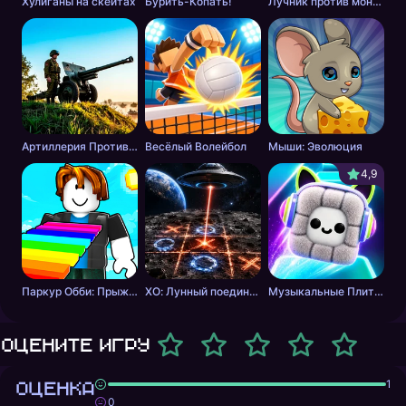
Хулиганы на скейтах
Бурить-Копать!
Лучник против монстров
Артиллерия Против Танков
Весёлый Волейбол
Мыши: Эволюция
4,9
Паркур Обби: Прыжок к Победе
ХО: Лунный поединок
Музыкальные Плитки: Ритм Пушистика
Оцените игру
ОЦЕНКА
1
0