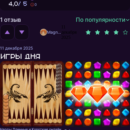
4,0
/ 5
0
1 отзыв
По популярности
11
MagnificentMrFox
декабря
2025
11 декабря 2025
Игры дня
Нарды Длинные и Короткие онлайн