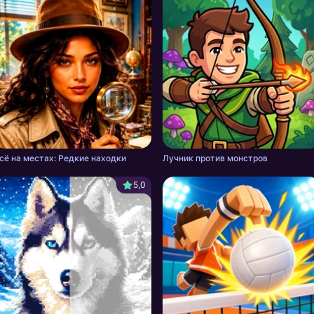
сё на местах: Редкие находки
Лучник против монстров
5,0