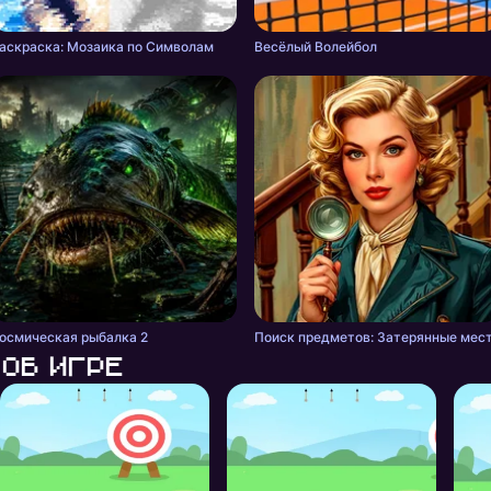
аскраска: Мозаика по Символам
Весёлый Волейбол
осмическая рыбалка 2
Поиск предметов: Затерянные мес
Об игре