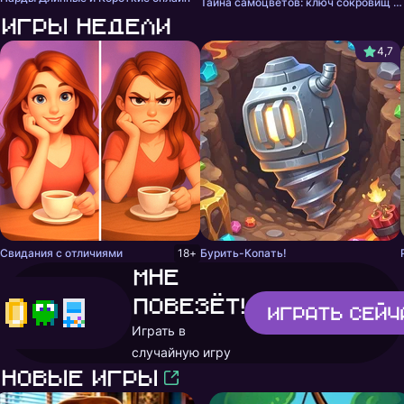
Тайна самоцветов: ключ сокровищ - три в ряд
Игры недели
4,7
Свидания с отличиями
18+
Бурить-Копать!
Мне
повезёт!
Играть
сейч
Играть в
случайную игру
Новые игры