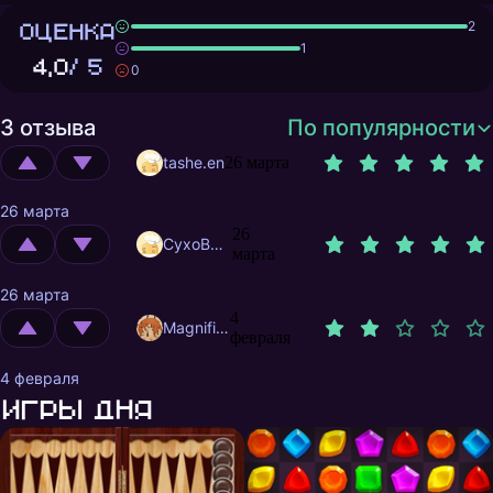
ОЦЕНКА
2
1
4,0
/ 5
0
3 отзыва
По популярности
tashe.en
26 марта
26 марта
26
CyxoB666
марта
26 марта
4
MagnificentMrFox
февраля
4 февраля
Игры дня