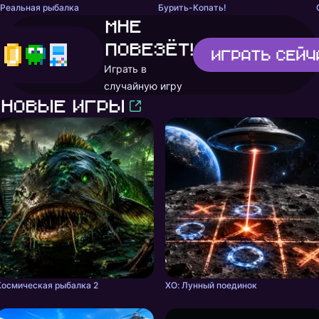
Реальная рыбалка
Бурить-Копать!
Мне
повезёт!
Играть
сейч
Играть в
случайную игру
Новые игры
Космическая рыбалка 2
ХО: Лунный поединок