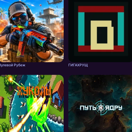
Нулевой Рубеж
ГИГАХРУЩ