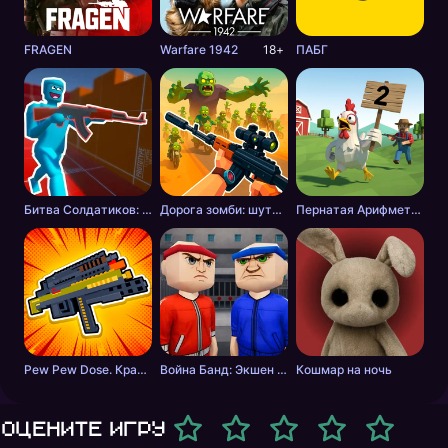
FRAGEN
Warfare 1942
18+
ПАБГ
Битва Солдатиков: Красные против Синих
Дорога зомби: шутер с разрушениями
Пернатая Арифметика
Pew Pew Dose. Крафт оружия
Война Банд: Экшен шутер
Кошмар на ночь
Оцените игру