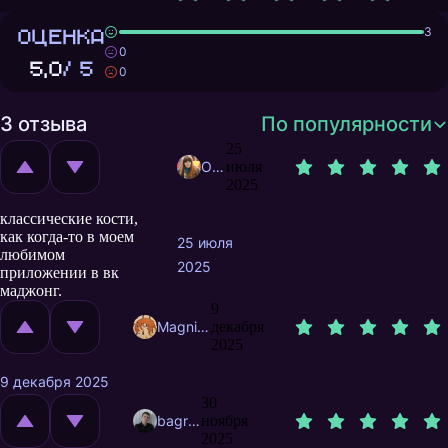
ОЦЕНКА
3
0
5,0
/ 5
0
3 отзыва
По популярности
25
Olyandra
июля
2025
классические кости,
как когда-то в моем
25 июля
любимом
2025
приложении в вк
маджонг.
9
MagnificentMrFox
декабря
2025
9 декабря 2025
30
bagrov.pro
ноября
2025