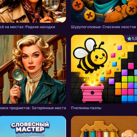
сё на местах: Редкие находки
Шурупоголовые: Спасение хвостов
5,
оиск предметов: Затерянные места
Пчелкины пазлы