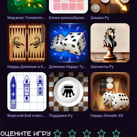
Маджонг Головоломка: Совпадение Плиток
Блоки разнообразие фигурок
Шашки Ру
Нарды Длинные и Короткие онлайн
Длинные Нарды Турнир
Шахматы Ру
Морской Бой классический онлайн
Поддавки Ру
Нарды Онлайн 3D
Оцените игру