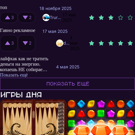
топ
18 ноября 2025
17 мая
3
2
Trurururu
2025
Гавно рекламное
17 мая 2025
4
3
2
deviLM1
мая
2025
лайфхак как не тратить
деньги на энергию.
4 мая 2025
копаешь НЕ собираешь
предметы, умираешь.
Показать ещё
оживаешь с половиной
Показать ещё
энки, собираешь
предметы и продаешь.
Игры дня
повторить столько раз,
пока все не
прокачаешь)) на старте
можно собрать
ресурсы, и на крышах
тоже есть они