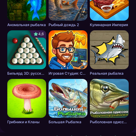
Аномальная рыбалка
Рыбный дождь 2
Кулинарная Империя
4,6
Бильярд 3D: русский бильярд
Игровая Студия: Симулятор Разработчика
Реальная рыбалка
Грибники и Кланы
Большая Рыбалка
Рыболовная одиссея: Симулятор рыбалки