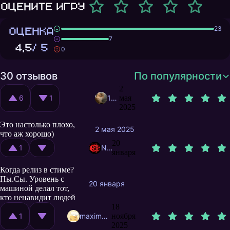
Оцените игру
ОЦЕНКА
23
7
4,5
/ 5
0
30 отзывов
По популярности
2
6
1
18tat18
мая
2025
Это настолько плохо,
2 мая 2025
что аж хорошо)
20
1
Nikimo
января
Когда релиз в стиме?
Пы.Сы. Уровень с
20 января
машиной делал тот,
кто ненавидит людей
18
1
maxim33333333333
ноября
2025