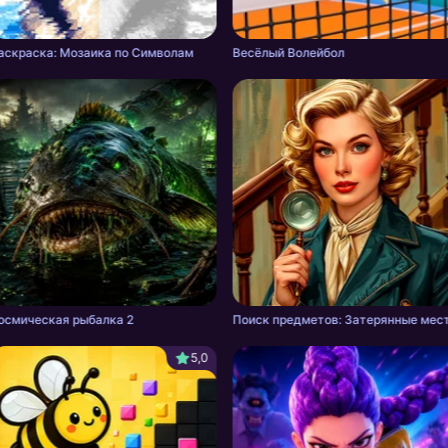
аскраска: Мозаика по Символам
Весёлый Волейбол
осмическая рыбалка 2
Поиск предметов: Затерянные мес
5,0