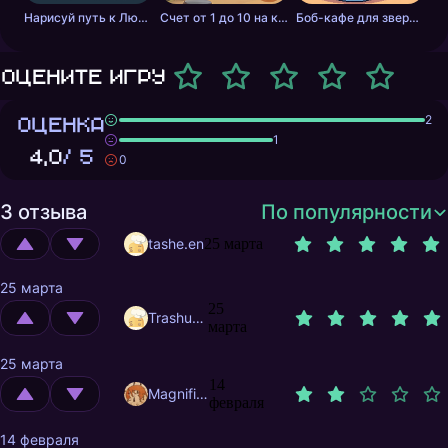
Нарисуй путь к Любви
Счет от 1 до 10 на китайском
Боб-кафе для зверей. Мастер бабл-чая.
Оцените игру
ОЦЕНКА
2
1
4,0
/ 5
0
3 отзыва
По популярности
tashe.en
25 марта
25 марта
25
Trashuser
марта
25 марта
14
MagnificentMrFox
февраля
14 февраля