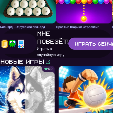
Бильярд 3D: русский бильярд
Простые Шарики Стрелялки
Мне
повезёт!
Играть
сейч
Играть в
случайную игру
Новые игры
5,0