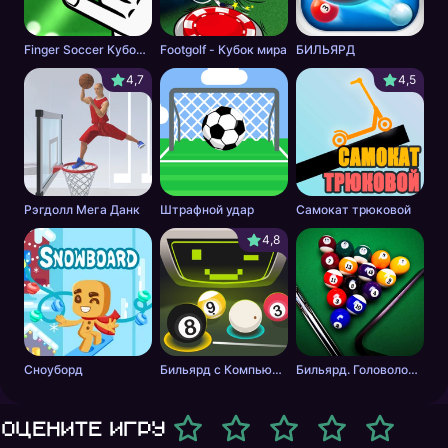
Finger Soccer Кубок мира
Footgolf - Кубок мира
БИЛЬЯРД
4,7
4,5
Рэгдолл Мега Данк
Штрафной удар
Самокат трюковой
4,8
Сноуборд
Бильярд с Компьютером
Бильярд. Головоломка.
Оцените игру