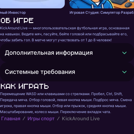
ный Инвестор
Игровая
Об игре
KickAround Live — многопользовательская футбольная игра, основанная 
на навыках. Ведите мяч, пасуйте, бейте головой или подбрасывайте его, 
чтобы забить гол. В матче могут участвовать от 1 до 8 человек!
Дополнительная информация
Системные требования
Как играть
Перемещение WASD или клавишами со стрелками. Пробел, Ctrl, Shift, 
Передача мяча. Отбор головой, левая кнопка мыши. Подброс мяча. Смена 
игрока, правая кнопка мыши. Отбор или прыжок, средняя кнопка мыши. 
Масштабирование, колесо мыши. Переключение вкладок чата.
Главная
Игры спорт
KickAround Live