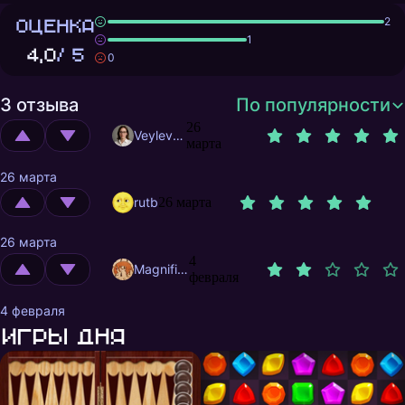
ОЦЕНКА
2
1
4,0
/ 5
0
3 отзыва
По популярности
26
Veylevas
марта
26 марта
rutb
26 марта
26 марта
4
MagnificentMrFox
февраля
4 февраля
Игры дня