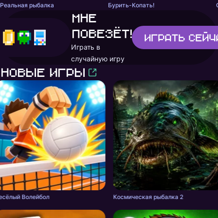
Реальная рыбалка
Бурить-Копать!
Мне
повезёт!
Играть
сейч
Играть в
случайную игру
Новые игры
есёлый Волейбол
Космическая рыбалка 2