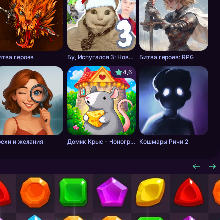
итва героев
Бу, Испугался 3: Новый Год со Скулбоем
Битва героев: RPG
4,6
рехи и желания
Домик Крыс - Нонограм
Кошмары Ричи 2