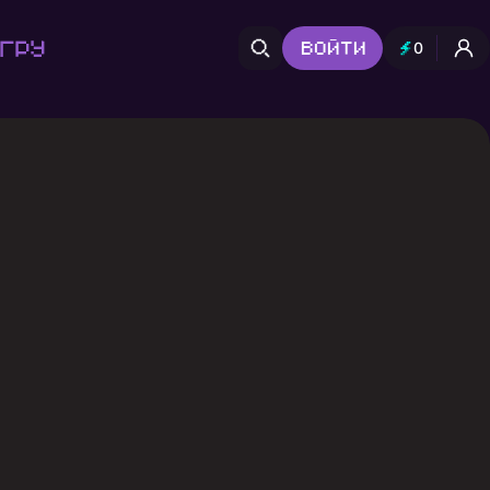
гру
Войти
0