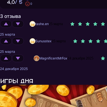
4,0
/ 5
0
3 отзыва
tashe.en
25 марта
25 марта
Sunusstex
25 марта
25 марта
MagnificentMrFox
24 декабря 2025
24 декабря 2025
Игры дня