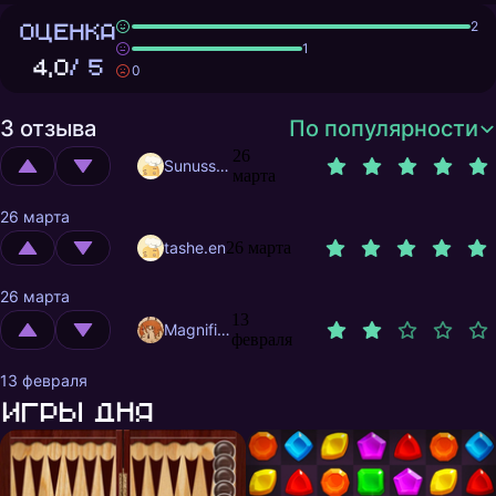
ОЦЕНКА
2
1
4,0
/ 5
0
3 отзыва
По популярности
26
Sunusstex
марта
26 марта
tashe.en
26 марта
26 марта
13
MagnificentMrFox
февраля
13 февраля
Игры дня