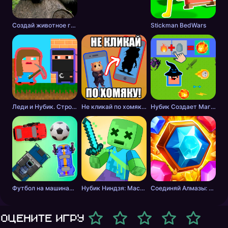
Создай животное головоломка
Stickman BedWars
Леди и Нубик. Строить и копать
Не кликай по хомяку!
Нубик Создает Магию
Футбол на машинах с оружием
Нубик Ниндзя: Мастер Меча
Соединяй Алмазы: Дойди до 10
Оцените игру