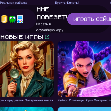
Реальная рыбалка
Бурить-Копать!
Мне
повезёт!
Играть
сейч
Играть в
случайную игру
Новые игры
оиск предметов: Затерянные места
Кейпоп Ох