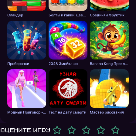
Слайдер
Болты и гайки: цветная сортировка
Соединяй Фруктики: Арбуз в 2048!
Пробирочки
2048 Змейка.ио
Banana Kong Приключение
Модный Приговор - Одевалки для Девочек
Тест на дату смерти
Мастер рисования
Оцените игру