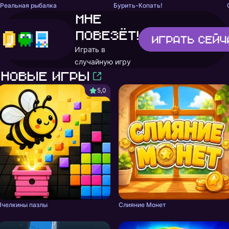
Реальная рыбалка
Бурить-Копать!
Мне
повезёт!
Играть
сейч
Играть в
случайную игру
Новые игры
5,0
Пчелкины пазлы
Слияние Монет