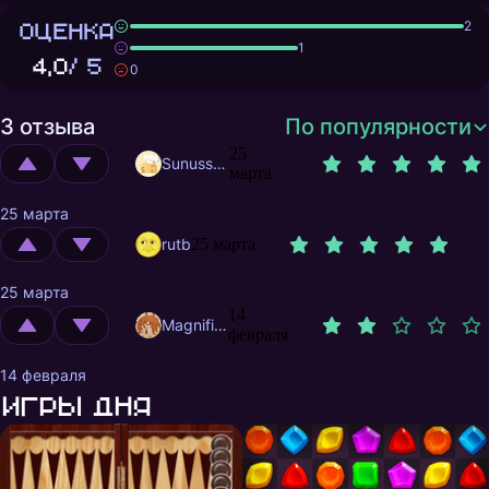
ОЦЕНКА
2
1
4,0
/ 5
0
3 отзыва
По популярности
25
Sunusstex
марта
25 марта
rutb
25 марта
25 марта
14
MagnificentMrFox
февраля
14 февраля
Игры дня