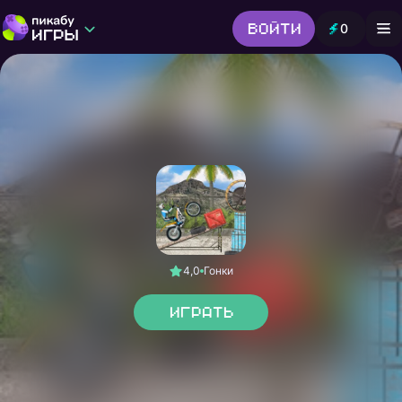
Войти
0
Игры от Пикабу
Выбор редакции
Шутер
Головоломки
Гонки
Все жанры
4,0
Гонки
Играть