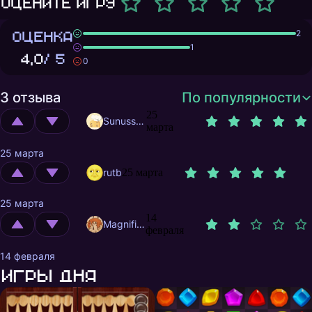
Оцените игру
ОЦЕНКА
2
1
4,0
/ 5
0
3 отзыва
По популярности
25
Sunusstex
марта
25 марта
rutb
25 марта
25 марта
14
MagnificentMrFox
февраля
14 февраля
Игры дня