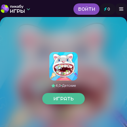
Войти
0
Игры от Пикабу
Выбор редакции
Шутер
Головоломки
Гонки
Все жанры
4,0
Детские
Играть