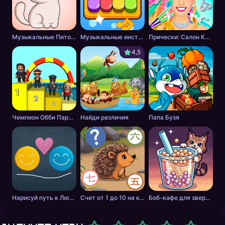
Музыкальные Питомцы! Милые Поющие Котики
Музыкальные инструменты для детей
Прически: Салон Красоты
4,5
Чемпион Обби Паркура
Найди различия
Папа Бузя
Нарисуй путь к Любви
Счет от 1 до 10 на китайском
Боб-кафе для зверей. Мастер бабл-чая.