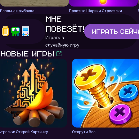
Реальная рыбалка
Простые Шарики Стрелялки
Мне
повезёт!
Играть
сейч
Играть в
случайную игру
Новые игры
Стрелки: Открой Картинку
Открути Всё