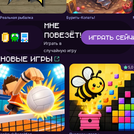
Реальная рыбалка
Бурить-Копать!
Мне
повезёт!
Играть
сейч
Играть в
случайную игру
Новые игры
5,0