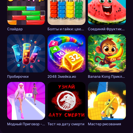
Слайдер
Болты и гайки: цветная сортировка
Соединяй Фруктики: Арбуз в 2048!
Пробирочки
2048 Змейка.ио
Banana Kong Приключение
Модный Приговор - Одевалки для Девочек
Тест на дату смерти
Мастер рисования