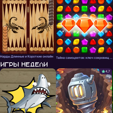
Нарды Длинные и Короткие онлайн
Тайна самоцветов: ключ сокровищ - три в ряд
Игры недели
4,7