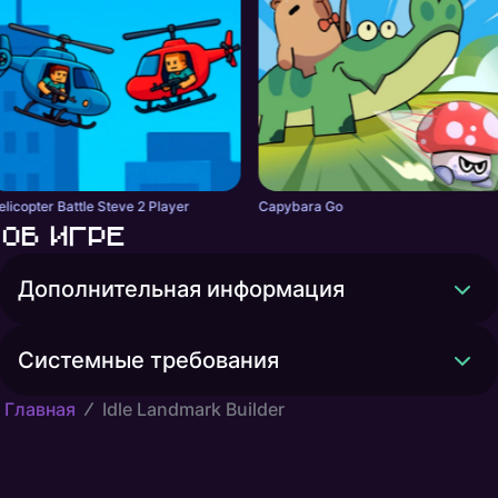
elicopter Battle Steve 2 Player
Capybara Go
Об игре
Дополнительная информация
Системные требования
Главная
Idle Landmark Builder