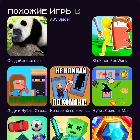
Похожие игры
ABV Spider
Создай животное головоломка
Stickman BedWars
Леди и Нубик. Строить и копать
Не кликай по хомяку!
Нубик Создает Магию