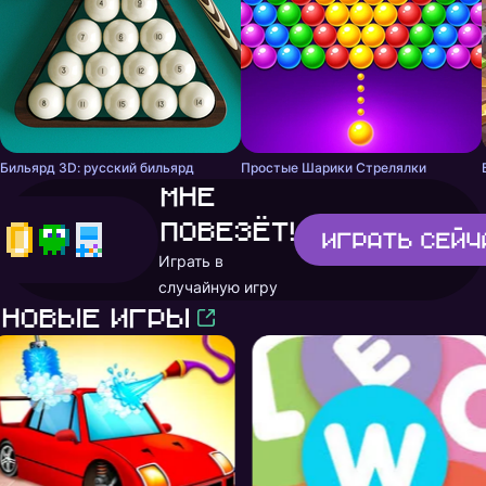
Бильярд 3D: русский бильярд
Простые Шарики Стрелялки
Мне
повезёт!
Играть
сейч
Играть в
случайную игру
Новые игры