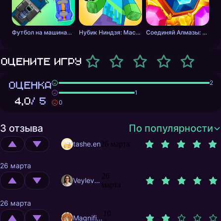
Футбол на машинах с оружием
Нубик Ниндзя: Мастер Меча
Соединяй Алмазы: Дойди до 10
Оцените игру
ОЦЕНКА
2
1
4,0
/ 5
0
3 отзыва
По популярности
tashe.en
26 марта
26 марта
26
Veylevas
марта
26 марта
10
MagnificentMrFox