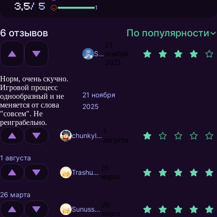
3,5
/ 5
1
6 отзывов
По популярности
21
SCDcountryballs
ноября
2025
Норм, очень скучно.
Игровой процесс
21 ноября
однообразный и не
меняется от слова
2025
"совсем". Не
реиграбельно.
1
chunkylover
августа
1 августа
26
Trashuser
марта
26 марта
26
Sunusstex
марта