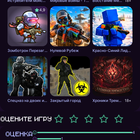
Истребители монстров
Мировые войны - Tанки
Восстание Мертвецов
18+
4,9
Зомботрон Перезагрузка
Нулевой Рубеж
Красно-Синий Лидер 2
Спецназ на двоих игроков
Закрытый город
Хроники Тремастии
18+
Оцените игру
ОЦЕНКА
4
1