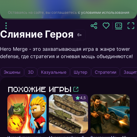
Оставаясь на сайте, вы соглашаетесь
с условиями использования
Слияние Героя
6+
Hero Merge - это захватывающая игра в жанре tower
defense, где стратегия и огневая мощь объединяются!
Экшены
3D
Казуальные
Шутер
Стратегии
Защит
Похожие игры
4,5