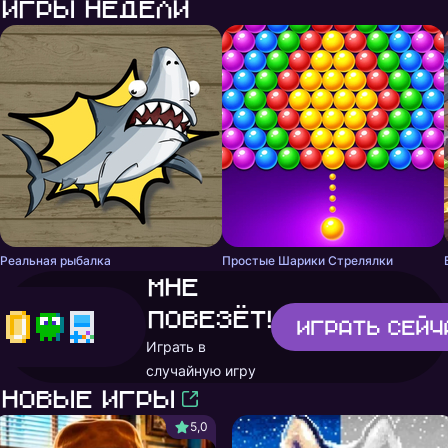
Игры недели
Реальная рыбалка
Простые Шарики Стрелялки
Мне
повезёт!
Играть
сейч
Играть в
случайную игру
Новые игры
5,0