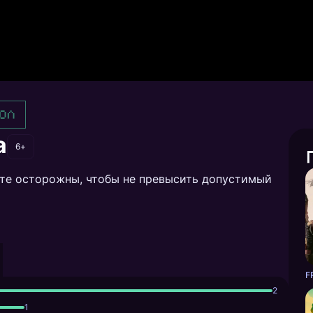
ол
а
6+
дьте осторожны, чтобы не превысить допустимый
F
2
1