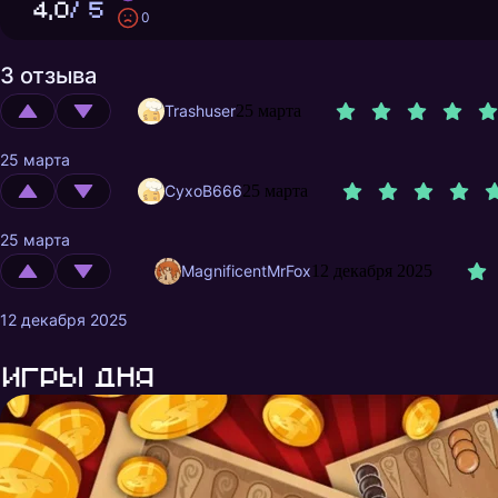
4,0
/ 5
0
3 отзыва
Trashuser
25 марта
25 марта
CyxoB666
25 марта
25 марта
MagnificentMrFox
12 декабря 2025
12 декабря 2025
Игры дня