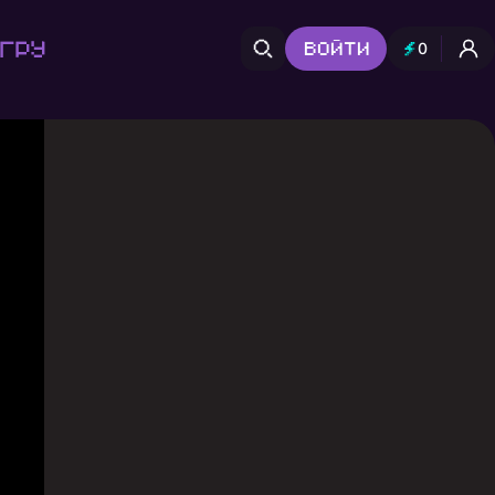
гру
Войти
0