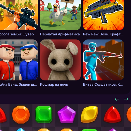
Дорога зомби: шутер с разрушениями
Пернатая Арифметика
Pew Pew Dose. Крафт оружия
Война Банд: Экшен шутер
Кошмар на ночь
Битва Солдатиков: Красные против Синих