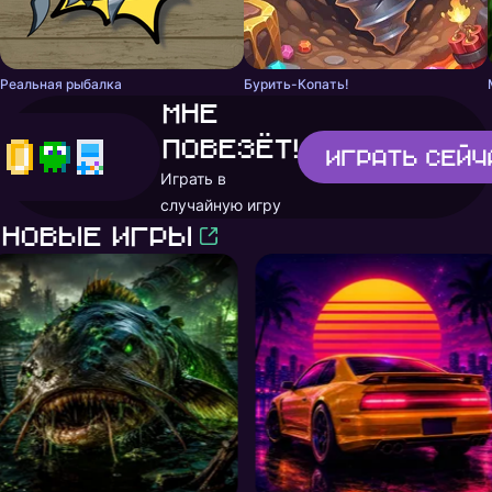
Реальная рыбалка
Бурить-Копать!
Мне
повезёт!
Играть
сейч
Играть в
случайную игру
Новые игры