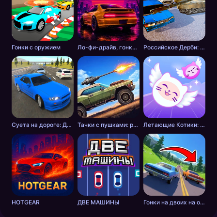
Гонки с оружием
Ло-фи-драйв, гонки на закате
Российское Дерби: Столкновение
Суета на дороге: Дикие шашки
Тачки с пушками: разборки в пустошах
Летающие Котики: Музыкальные Гонки!
HOTGEAR
ДВЕ МАШИНЫ
Гонки на двоих на одном ПК: ГТА режим отдыхает!