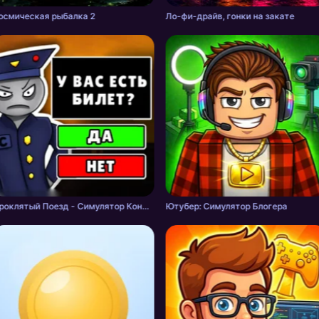
осмическая рыбалка 2
Ло-фи-драйв, гонки на закате
Проклятый Поезд - Симулятор Кондуктора
Ютубер: Симулятор Блогера