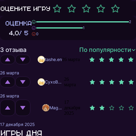
Оцените игру
ОЦЕНКА
2
1
4,0
/ 5
0
3 отзыва
По популярности
tashe.en
26 марта
26 марта
26
CyxoB666
марта
26 марта
17
MagnificentMrFox
декабря
2025
17 декабря 2025
Игры дня