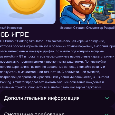
ный Инвестор
Игровая
Об игре
GT Burnout Parking Simulator - это захватывающая игра на вождение, 
которая бросает игрокам вызов в освоении точной парковки, выполняя при 
этом интенсивные маневры дрифта. Возьмите под контроль мощные 
автомобили GT и прокатитесь через сложные парковочные курсы с узкими 
поворотами, препятствиями и временными заданиями. Почувствуйте 
прилив адреналина, выполняя идеальные заносы, сжигайте резину и 
паркуйтесь с максимальной точностью. С реалистичной физикой, 
потрясающей графикой и различными уровнями сложности, GT Burnout 
Parking Simulator предлагает захватывающее сочетание вождения и 
стильных трюков. У вас есть все, чтобы стать мастером парковки?
Дополнительная информация
Системные требования