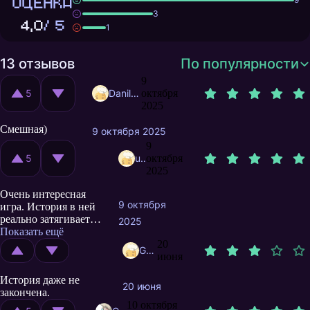
ОЦЕНКА
3
4,0
/ 5
1
13 отзывов
По популярности
9
5
DanilVagner
октября
2025
Смешная)
9 октября 2025
9
5
user10673324
октября
2025
Очень интересная
9 октября
игра. История в ней
реально затягивает,
2025
хочется узнать все
Показать ещё
диалоги в игре и
20
GatoFuncionario
перепройти ещё раз.
июня
Единственный
История даже не
минус это то, что
20 июня
закончена.
сама история не
10 октября
бесконечная 10/10