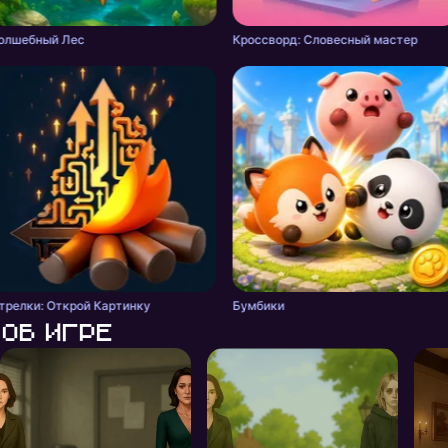
олшебный Лес
Кроссворд: Словесный мастер
трелки: Открой Картинку
Бумбики
Об игре