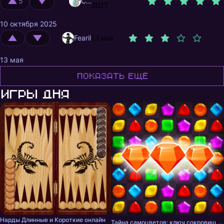
5
Choi
2025
10 октября 2025
Fearil
13 мая
13 мая
Показать ещё
Игры дня
Нарды Длинные и Короткие онлайн
Тайна самоцветов: ключ сокровищ - три в ряд