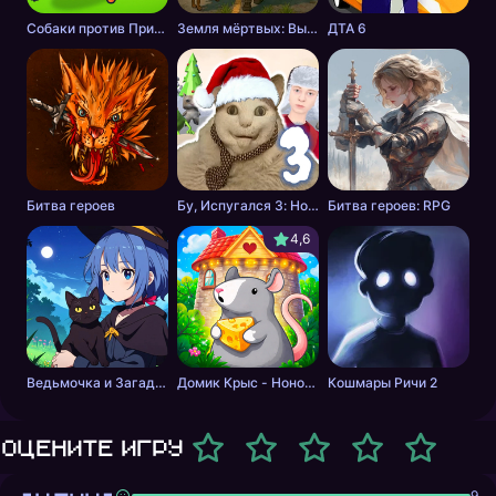
Собаки против Пришельцев
Земля мёртвых: Выживание
ДТА 6
Битва героев
Бу, Испугался 3: Новый Год со Скулбоем
Битва героев: RPG
4,6
Ведьмочка и Загадочные Приключения
Домик Крыс - Нонограм
Кошмары Ричи 2
Оцените игру
9