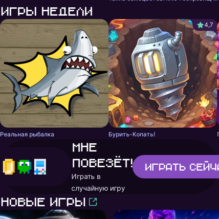
Игры недели
4,7
Реальная рыбалка
Бурить-Копать!
Мне
повезёт!
Играть
сейч
Играть в
случайную игру
Новые игры