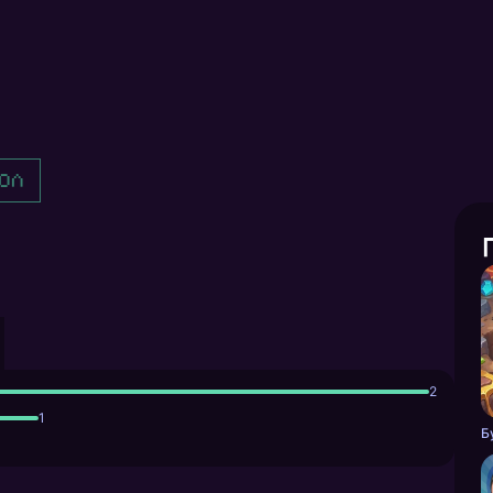
ол
2
1
Б