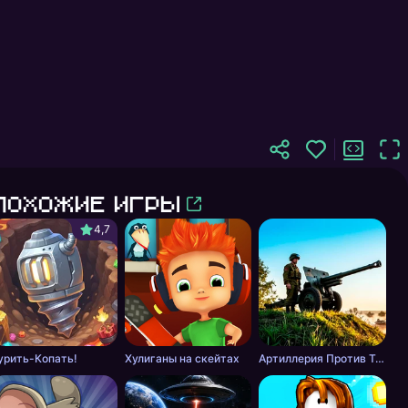
Похожие игры
4,7
урить-Копать!
Хулиганы на скейтах
Артиллерия Против Танков