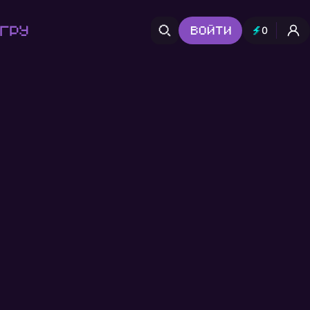
гру
Войти
0