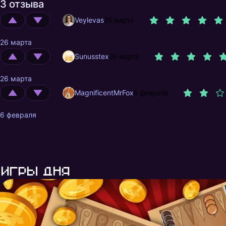
3 отзыва
Veylevas
26 марта
26 марта
Sunusstex
26 марта
26 марта
MagnificentMrFox
6 февраля
6 февраля
Игры дня