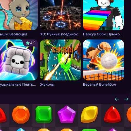
ыши: Эволюция
ХО: Лунный поединок
Паркур Обби: Прыжок к Победе
4,9
Музыкальные Плитки: Ритм Пушистика
Жуколы
Весёлый Волейбол