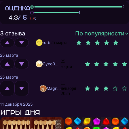
ОЦЕНКА
2
1
4,3
/ 5
0
3 отзыва
По популярности
rutb
25 марта
25 марта
25
CyxoB666
марта
25 марта
11
MagnificentMrFox
декабря
2025
11 декабря 2025
Игры дня