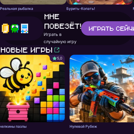
Реальная рыбалка
Бурить-Копать!
Мне
повезёт!
Играть
сейч
Играть в
случайную игру
Новые игры
5,0
челкины пазлы
Нулевой Рубеж