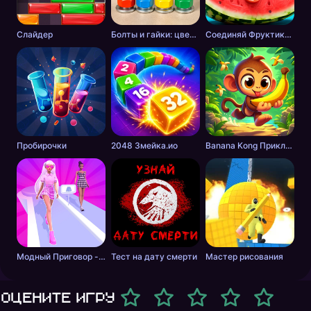
Слайдер
Болты и гайки: цветная сортировка
Соединяй Фруктики: Арбуз в 2048!
Пробирочки
2048 Змейка.ио
Banana Kong Приключение
Модный Приговор - Одевалки для Девочек
Тест на дату смерти
Мастер рисования
Оцените игру