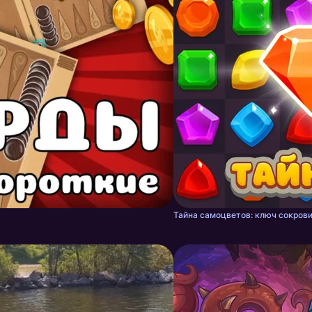
Тайна самоцветов: ключ сокрови