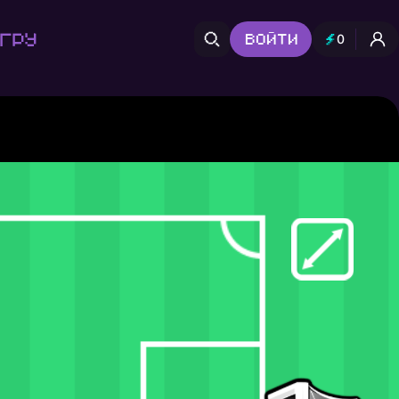
гру
Войти
0