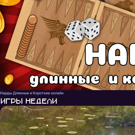
Нарды Длинные и Короткие онлайн
Игры недели