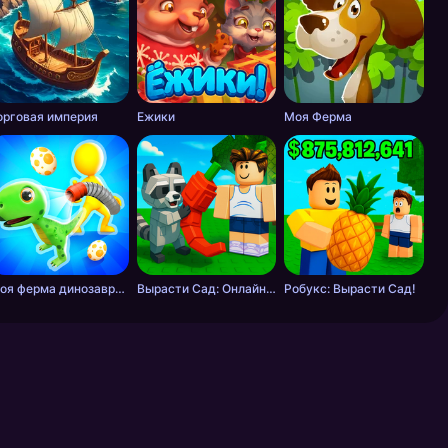
орговая империя
Ежики
Моя Ферма
Моя ферма динозавров
Вырасти Сад: Онлайн & Оффлайн
Робукс: Вырасти Сад!