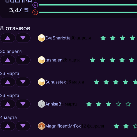
ОЦЕНКА
3,4
/ 5
8 отзывов
EvaSharlotta
30 апреля
30 апреля
tashe.en
26 марта
26 марта
Sunusstex
26 марта
26 марта
AnnisaB
4 марта
4 марта
MagnificentMrFox
12 февраля