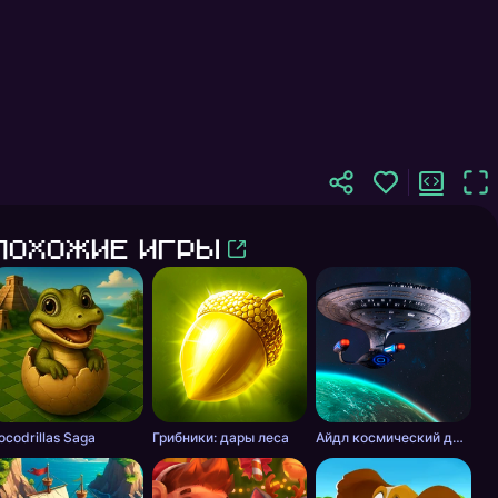
Похожие игры
ocodrillas Saga
Грибники: дары леса
Айдл космический добытчик