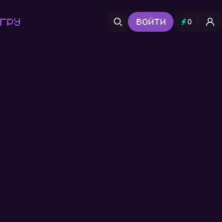
гру
Войти
0