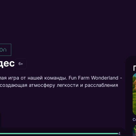
ол
дес
6+
лая игра от нашей команды. Fun Farm Wonderland -
 создающая атмосферу легкости и расслабления
C
4