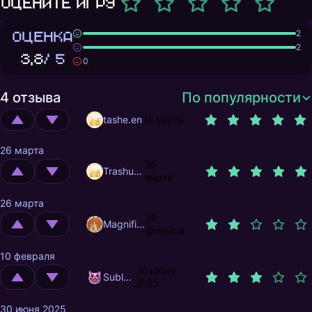
Оцените игру
ОЦЕНКА
2
2
3,8
/ 5
0
4 отзыва
По популярности
tashe.en
26 марта
26 марта
26
Trashuser
марта
26 марта
10
MagnificentMrFox
февраля
10 февраля
30 июня
Sublustris
2025
30 июня 2025