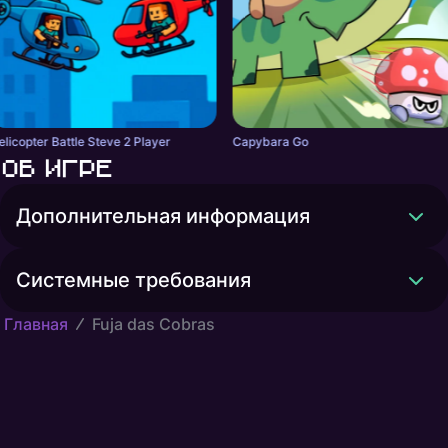
elicopter Battle Steve 2 Player
Capybara Go
Об игре
Дополнительная информация
Системные требования
Главная
Fuja das Cobras