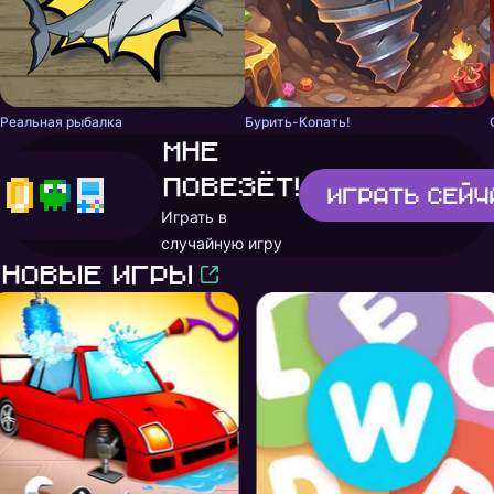
Реальная рыбалка
Бурить-Копать!
Мне
повезёт!
Играть
сейч
Играть в
случайную игру
Новые игры