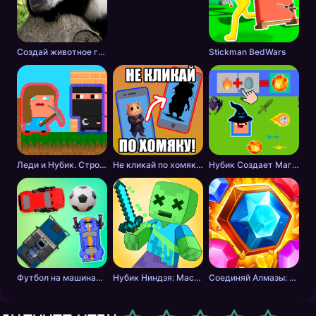
Создай животное головоломка
Stickman BedWars
Леди и Нубик. Строить и копать
Не кликай по хомяку!
Нубик Создает Магию
Футбол на машинах с оружием
Нубик Ниндзя: Мастер Меча
Соединяй Алмазы: Дойди до 10