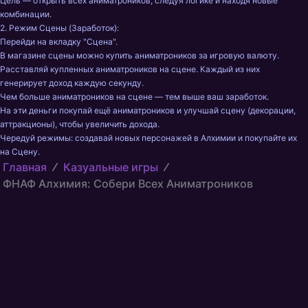
Цель — открыть всех аниматроников, следуя логике и находя новые 
комбинации.

2. Режим Сцены (Заработок):

Перейди на вкладку "Сцена".

В магазине сцены можно купить аниматроников за игровую валюту.

Расставляй купленных аниматроников на сцене. Каждый из них 
генерирует доход каждую секунду.

Чем больше аниматроников на сцене — тем выше ваш заработок.

На эти деньги покупай ещё аниматроников и улучшай сцену (декорации, 
аттракционы), чтобы увеличить дохода.

Чередуй режимы: создавай новых персонажей в Алхимии и покупайте их 
на Сцену.
Главная
Казуальные игры
ФНАФ Алхимия: Собери Всех Аниматроников