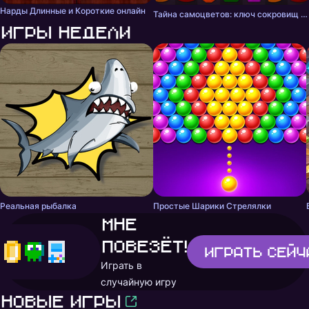
Нарды Длинные и Короткие онлайн
Тайна самоцветов: ключ сокровищ - три в ряд
Игры недели
Реальная рыбалка
Простые Шарики Стрелялки
Мне
повезёт!
Играть
сейч
Играть в
случайную игру
Новые игры