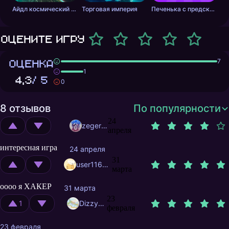
Айдл космический добытчик
Торговая империя
Печенька с предсказанием
Оцените игру
ОЦЕНКА
7
1
4,3
/ 5
0
8 отзывов
По популярности
24
zegerved
апреля
интересная игра
24 апреля
31
user11691625
марта
оооо я ХАКЕР
31 марта
23
1
DizzyFOOD
февраля
23 февраля