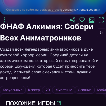
Оставаясь на сайте, вы соглашаетесь
с условиями использования
ФНАФ Алхимия: Собери
6+
Всех Аниматроников
Создай всех легендарных аниматроников в духе
культовой хоррор-серии! Соединяй детали на
алхимическом поле, открывай новых персонажей и
собери шоу-сцену, которая будет приносить тебе
доход. Испытай свою смекалку и стань лучшим
антрепренером!
Казуальные
Кликер
2D
Животные
Слияние
Моби
Похожие игры