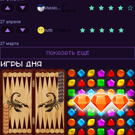
27
Vseslogno
апреля
27 апреля
rutb
27 марта
27 марта
Показать ещё
Игры дня