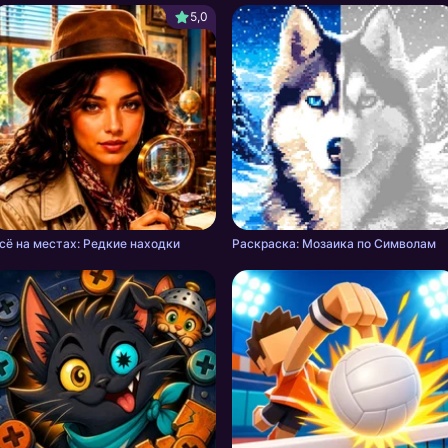
5,0
сё на местах: Редкие находки
Раскраска: Мозаика по Символам