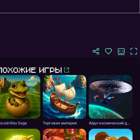
Похожие игры
ocodrillas Saga
Торговая империя
Айдл космический добытчик