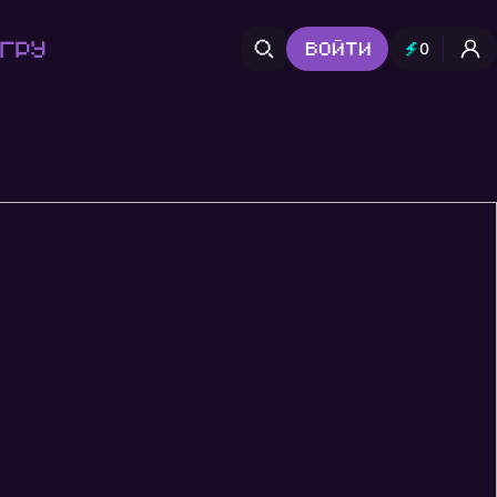
гру
Войти
0