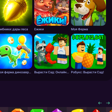
рибники: дары леса
Ежики
Моя Ферма
Моя ферма динозавров
Вырасти Сад: Онлайн & Оффлайн
Робукс: Вырасти Сад!