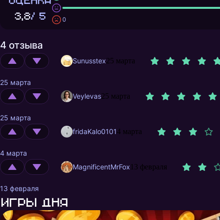
ОЦЕНКА
3,8
/ 5
0
4 отзыва
Sunusstex
25 марта
25 марта
Veylevas
25 марта
25 марта
fridaKalo0101
4 марта
4 марта
MagnificentMrFox
13 февраля
13 февраля
Игры дня