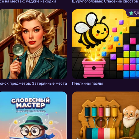
сё на местах: Редкие находки
Шурупоголовые: Спасение хвостов
5,
оиск предметов: Затерянные места
Пчелкины пазлы