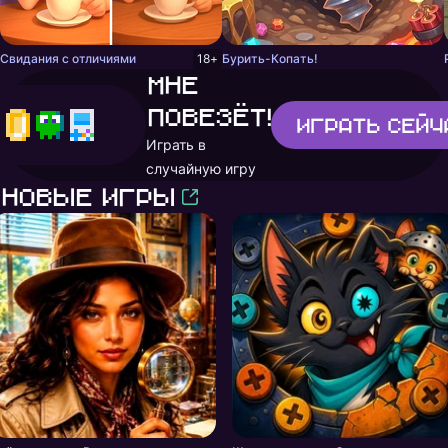
Свидания с отличиями
18+
Бурить-Копать!
Мне
повезёт!
Играть
сейч
Играть в
случайную игру
Новые игры