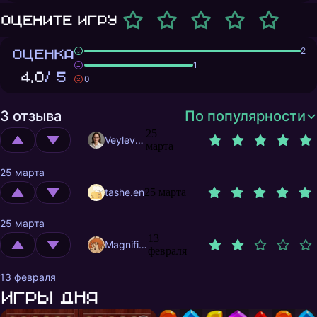
Оцените игру
ОЦЕНКА
2
1
4,0
/ 5
0
3 отзыва
По популярности
25
Veylevas
марта
25 марта
tashe.en
25 марта
25 марта
13
MagnificentMrFox
февраля
13 февраля
Игры дня