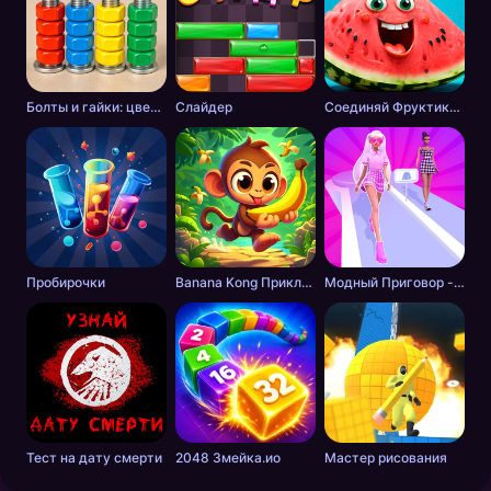
Болты и гайки: цветная сортировка
Слайдер
Соединяй Фруктики: Арбуз в 2048!
Пробирочки
Banana Kong Приключение
Модный Приговор - Одевалки для Девочек
Тест на дату смерти
2048 Змейка.ио
Мастер рисования