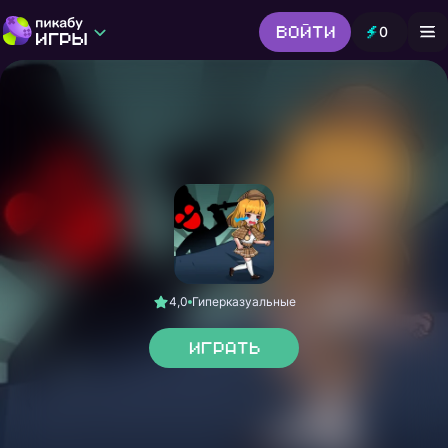
Войти
0
Игры от Пикабу
Выбор редакции
Шутер
Головоломки
Гонки
Все жанры
4,0
Гиперказуальные
Играть