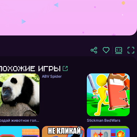
Похожие игры
ABV Spider
Создай животное головоломка
Stickman BedWars