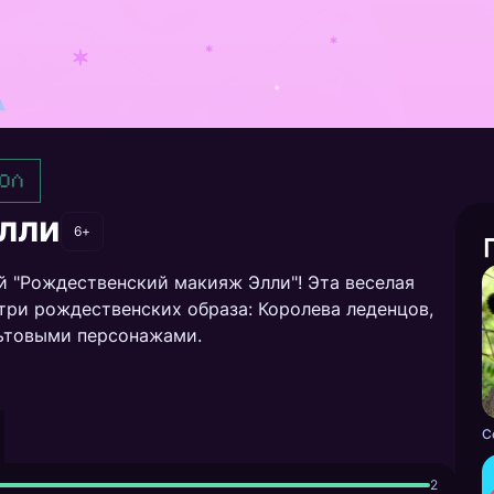
ол
лли
6+
 "Рождественский макияж Элли"! Эта веселая
три рождественских образа: Королева леденцов,
льтовыми персонажами.
2