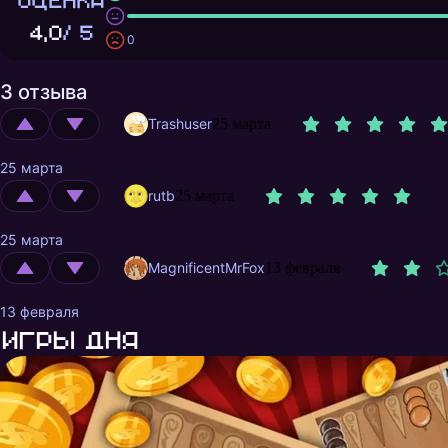
ОЦЕНКА
4,0
/ 5
0
3 отзыва
Trashuser
25 марта
25 марта
rutb
25 марта
25 марта
MagnificentMrFox
13 февраля
13 февраля
Игры дня