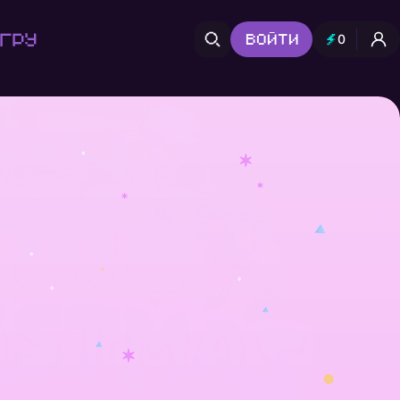
гру
Войти
0