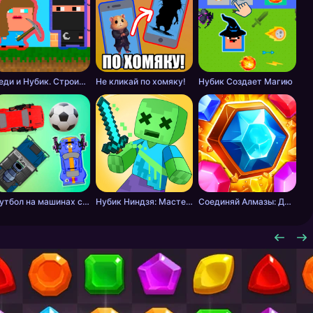
Леди и Нубик. Строить и копать
Не кликай по хомяку!
Нубик Создает Магию
Футбол на машинах с оружием
Нубик Ниндзя: Мастер Меча
Соединяй Алмазы: Дойди до 10