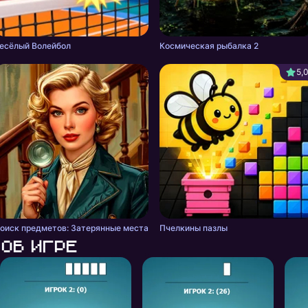
есёлый Волейбол
Космическая рыбалка 2
5,
оиск предметов: Затерянные места
Пчелкины пазлы
Об игре