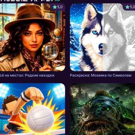
5,0
5,
сё на местах: Редкие находки
Раскраска: Мозаика по Символам