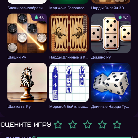
Блоки разнообразие фигурок
Маджонг Головоломка: Совпадение Плиток
Нарды Онлайн 3D
4,6
4,7
Шашки Ру
Нарды Длинные и Короткие онлайн
Домино Ру
Шахматы Ру
Морской Бой классический онлайн
Длинные Нарды Турнир
Оцените игру
1