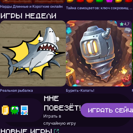
Нарды Длинные и Короткие онлайн
Тайна самоцветов: ключ сокровищ - три в ряд
Игры недели
4,7
Реальная рыбалка
Бурить-Копать!
Мне
повезёт!
Играть
сейч
Играть в
случайную игру
Новые игры