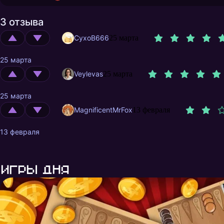
3 отзыва
CyxoB666
25 марта
25 марта
Veylevas
25 марта
25 марта
MagnificentMrFox
13 февраля
13 февраля
Игры дня