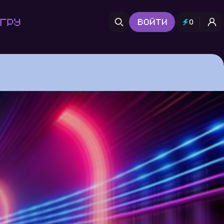
гру
Войти
0