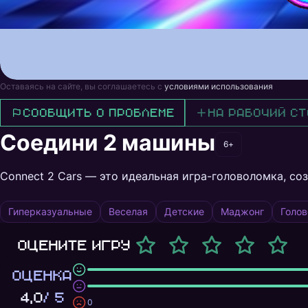
Оставаясь на сайте, вы соглашаетесь с
условиями использования
Сообщить о проблеме
На рабочий ст
Соедини 2 машины
6+
Connect 2 Cars — это идеальная игра-головоломка, соз
Гиперказуальные
Веселая
Детские
Маджонг
Голо
Оцените игру
ОЦЕНКА
4,0
/ 5
0