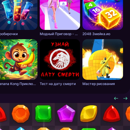
робирочки
Модный Приговор - Одевалки для Девочек
2048 Змейка.ио
Banana Kong Приключение
Тест на дату смерти
Мастер рисования