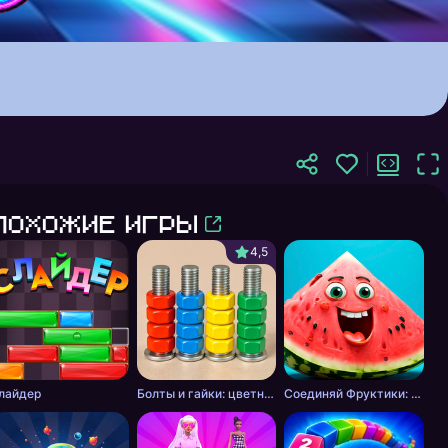
Похожие игры
4,5
лайдер
Болты и гайки: цветная сортировка
Соединяй Фруктики: Арбуз в 2048!