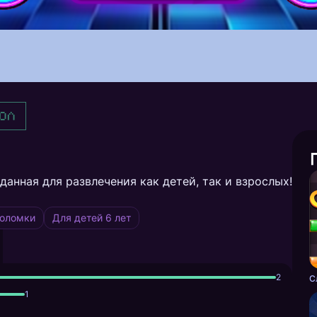
ол
данная для развлечения как детей, так и взрослых!
воломки
Для детей 6 лет
2
С
1