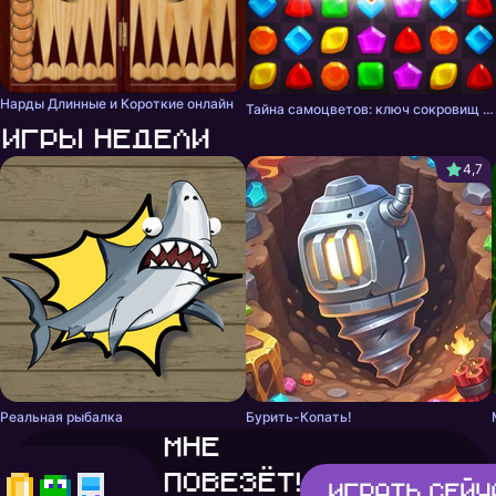
Нарды Длинные и Короткие онлайн
Тайна самоцветов: ключ сокровищ - три в ряд
Игры недели
4,7
Реальная рыбалка
Бурить-Копать!
Мне
повезёт!
Играть
сейч