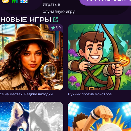
Играть в
случайную игру
Новые игры
5,0
сё на местах: Редкие находки
Лучник против монстров