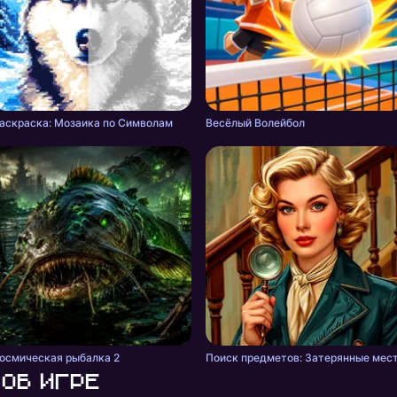
аскраска: Мозаика по Символам
Весёлый Волейбол
осмическая рыбалка 2
Поиск предметов: Затерянные мес
Об игре