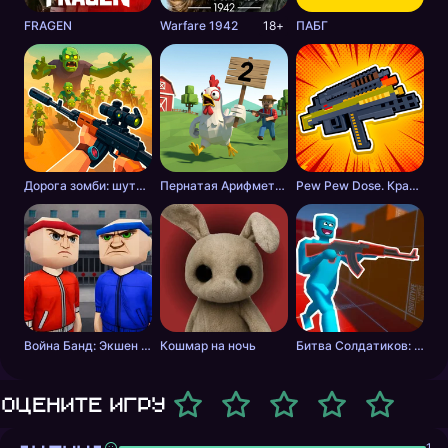
FRAGEN
Warfare 1942
18+
ПАБГ
Дорога зомби: шутер с разрушениями
Пернатая Арифметика
Pew Pew Dose. Крафт оружия
Война Банд: Экшен шутер
Кошмар на ночь
Битва Солдатиков: Красные против Синих
Оцените игру
1