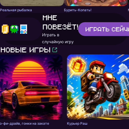
Реальная рыбалка
Бурить-Копать!
Мне
повезёт!
Играть
сейч
Играть в
случайную игру
Новые игры
о-фи-драйв, гонки на закате
Курьер Раш