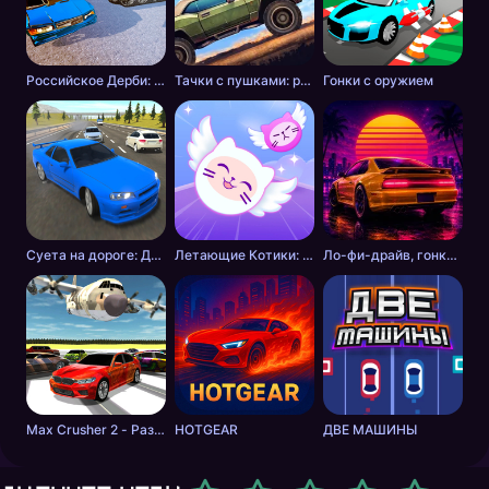
Российское Дерби: Столкновение
Тачки с пушками: разборки в пустошах
Гонки с оружием
Суета на дороге: Дикие шашки
Летающие Котики: Музыкальные Гонки!
Ло-фи-драйв, гонки на закате
Max Crusher 2 - Разрушения, Дрифт и Гонки!
HOTGEAR
ДВЕ МАШИНЫ