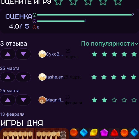
Оцените игру
ОЦЕНКА
2
1
4,0
/ 5
0
3 отзыва
По популярности
25
CyxoB666
марта
25 марта
tashe.en
25 марта
25 марта
13
MagnificentMrFox
февраля
13 февраля
Игры дня