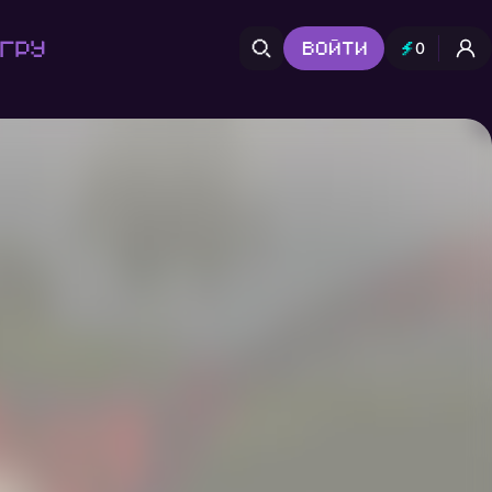
гру
Войти
0