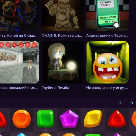
Пять Ночей на Складе - ФНАФ фан-игра
ФНАФ 6: Комната спасения
Аниматроники Переписки и Выживание
Поиск аномалий в метро
Глубина Лимба
Не заходи в эту игру ночью