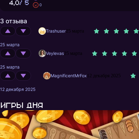
4,0
/ 5
0
3 отзыва
Trashuser
25 марта
25 марта
Veylevas
25 марта
25 марта
MagnificentMrFox
12 декабря 2025
12 декабря 2025
Игры дня