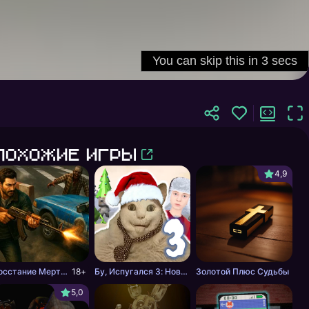
Похожие игры
4,9
Восстание Мертвецов
18+
Бу, Испугался 3: Новый Год со Скулбоем
Золотой Плюс Судьбы
5,0