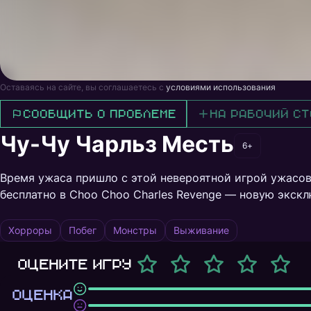
Оставаясь на сайте, вы соглашаетесь с
условиями использования
Сообщить о проблеме
На рабочий ст
Чу-Чу Чарльз Месть
6+
Время ужаса пришло с этой невероятной игрой ужасов
бесплатно в Choo Choo Charles Revenge — новую экскл
Хорроры
Побег
Монстры
Выживание
Оцените игру
ОЦЕНКА