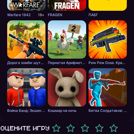
Warfare 1942
18+
FRAGEN
ПАБГ
Дорога зомби: шутер с разрушениями
Пернатая Арифметика
Pew Pew Dose. Крафт оружия
Война Банд: Экшен шутер
Кошмар на ночь
Битва Солдатиков: Красные против Синих
Оцените игру