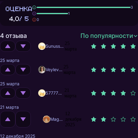
ОЦЕНКА
3
1
4,0
/ 5
0
4 отзыва
По популярности
25
Sunusstex
марта
25 марта
25
Veylevas
марта
25 марта
21
57777777
марта
21 марта
12
MagnificentMrFox
декабря
2025
12 декабря 2025