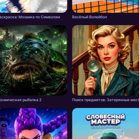
аскраска: Мозаика по Символам
Весёлый Волейбол
осмическая рыбалка 2
Поиск предметов: Затерянные мес