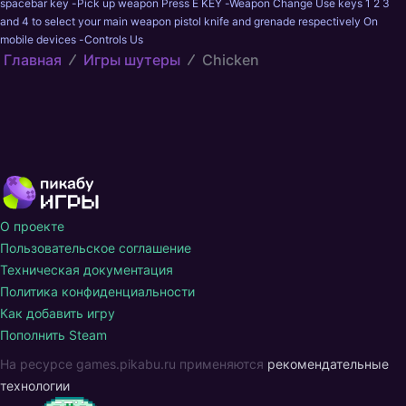
spacebar key -Pick up weapon Press E KEY -Weapon Change Use keys 1 2 3 
and 4 to select your main weapon pistol knife and grenade respectively On 
mobile devices -Controls Us
Главная
Игры шутеры
Chicken
О проекте
Пользовательское соглашение
Техническая документация
Политика конфиденциальности
Как добавить игру
Пополнить Steam
На ресурсе games.pikabu.ru применяются
рекомендательные
технологии