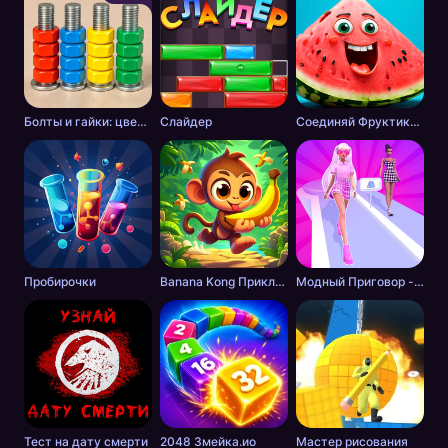
Болты и гайки: цветная сортировка
Слайдер
Соединяй Фруктики: Арбуз в 2048!
Пробирочки
Banana Kong Приключение
Модный Приговор - Одевалки для Девочек
Тест на дату смерти
2048 Змейка.ио
Мастер рисования