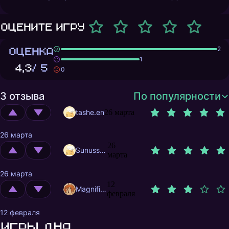
Оцените игру
ОЦЕНКА
2
1
4,3
/ 5
0
3 отзыва
По популярности
tashe.en
26 марта
26 марта
26
Sunusstex
марта
26 марта
12
MagnificentMrFox
февраля
12 февраля
Игры дня