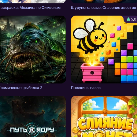
Раскраска: Мозаика по Символам
Шурупоголовые: Спасение хвостов
5,0
Космическая рыбалка 2
Пчелкины пазлы