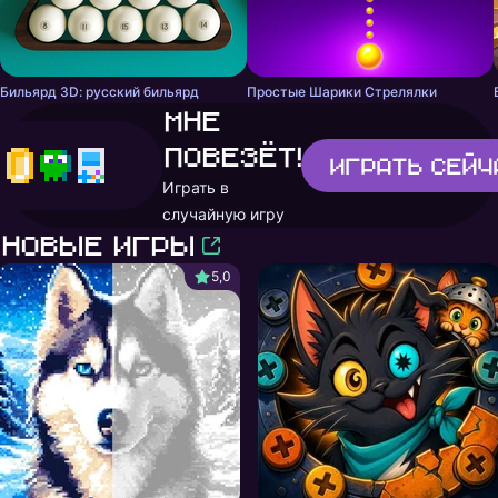
Бильярд 3D: русский бильярд
Простые Шарики Стрелялки
Мне
повезёт!
Играть
сейч
Играть в
случайную игру
Новые игры
5,0