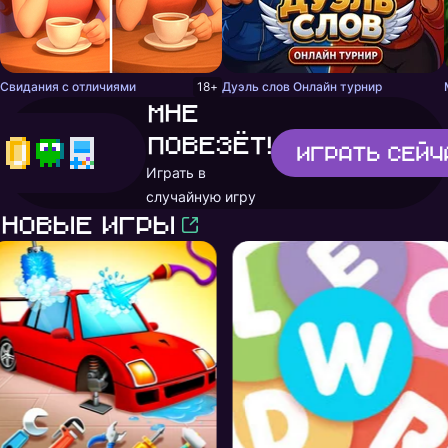
Свидания с отличиями
18+
Дуэль слов Онлайн турнир
Мне
повезёт!
Играть
сейч
Играть в
случайную игру
Новые игры