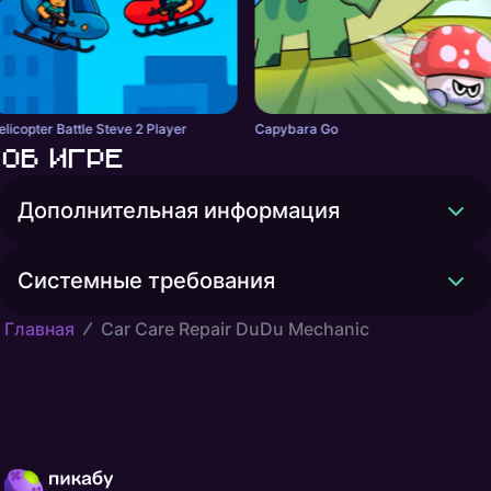
elicopter Battle Steve 2 Player
Capybara Go
Об игре
Дополнительная информация
Системные требования
Главная
Car Care Repair DuDu Mechanic