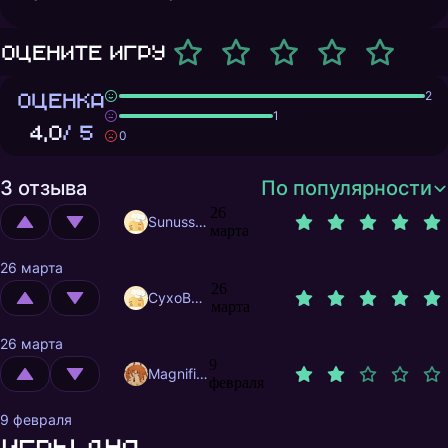
Оцените игру
ОЦЕНКА
2
1
4,0
/ 5
0
3 отзыва
По популярности
26
Sunusstex
марта
26 марта
26
CyxoB666
марта
26 марта
9
MagnificentMrFox
февраля
9 февраля
Игры дня