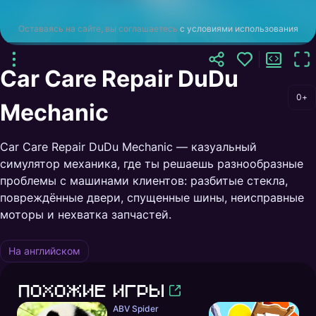
Оставаясь на сайте, вы соглашаетесь
с условиями использования
Car Care Repair DuDu
0+
Mechanic
Car Care Repair DuDu Mechanic — казуальный
симулятор механика, где ты решаешь разнообразные
проблемы с машинами клиентов: разбитые стекла,
повреждённые двери, спущенные шины, неисправные
моторы и нехватка запчастей.
На английском
Похожие игры
ABV Spider