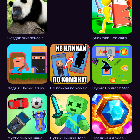
Создай животное головоломка
Stickman BedWars
Леди и Нубик. Строить и копать
Не кликай по хомяку!
Нубик Создает Магию
Футбол на машинах с оружием
Нубик Ниндзя: Мастер Меча
Соединяй Алмазы: Дойди до 10