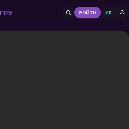
гру
Войти
0