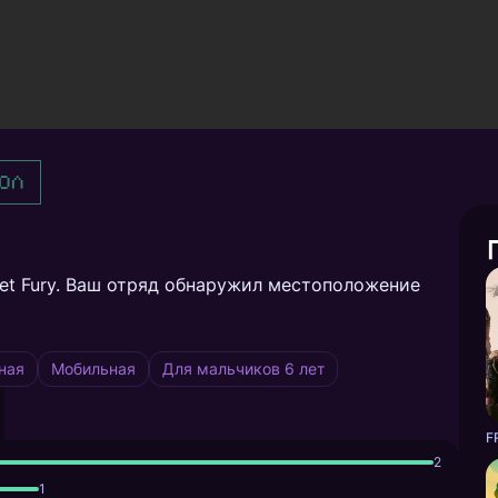
ол
let Fury. Ваш отряд обнаружил местоположение
ная
Мобильная
Для мальчиков 6 лет
F
2
1