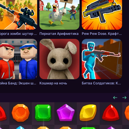
Дорога зомби: шутер с разрушениями
Пернатая Арифметика
Pew Pew Dose. Крафт оружия
Война Банд: Экшен шутер
Кошмар на ночь
Битва Солдатиков: Красные против Синих