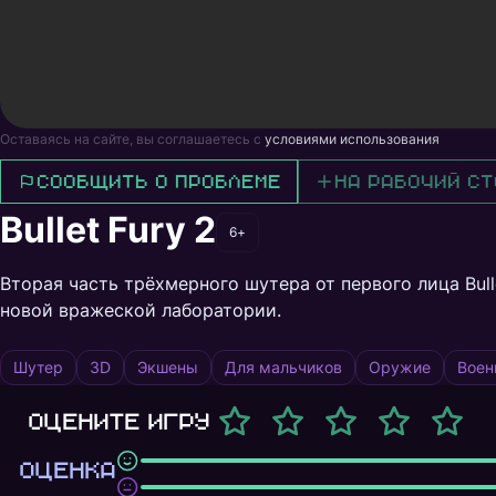
Оставаясь на сайте, вы соглашаетесь с
условиями использования
Сообщить о проблеме
На рабочий ст
Bullet Fury 2
6+
Вторая часть трёхмерного шутера от первого лица Bul
новой вражеской лаборатории.
Шутер
3D
Экшены
Для мальчиков
Оружие
Воен
Оцените игру
ОЦЕНКА