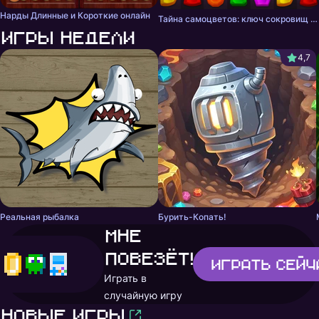
Нарды Длинные и Короткие онлайн
Тайна самоцветов: ключ сокровищ - три в ряд
Игры недели
4,7
Реальная рыбалка
Бурить-Копать!
Мне
повезёт!
Играть
сейч
Играть в
случайную игру
Новые игры