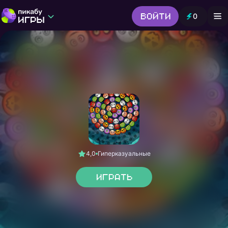
Войти
0
Игры от Пикабу
Выбор редакции
Шутер
Головоломки
Гонки
Все жанры
4,0
Гиперказуальные
Играть