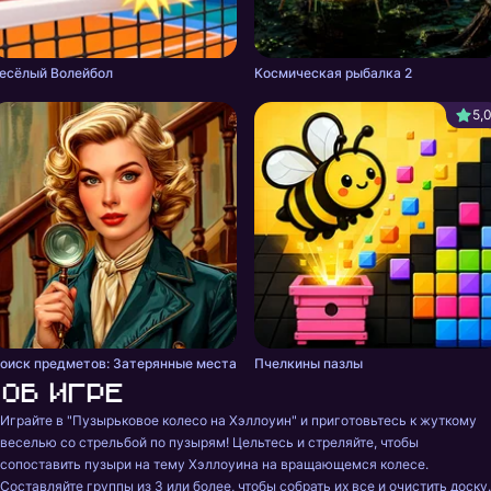
есёлый Волейбол
Космическая рыбалка 2
5,
оиск предметов: Затерянные места
Пчелкины пазлы
Об игре
Играйте в "Пузырьковое колесо на Хэллоуин" и приготовьтесь к жуткому 
веселью со стрельбой по пузырям! Цельтесь и стреляйте, чтобы 
сопоставить пузыри на тему Хэллоуина на вращающемся колесе. 
Составляйте группы из 3 или более, чтобы собрать их все и очистить доску. 