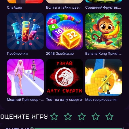
Слайдер
Болты и гайки: цветная сортировка
Соединяй Фруктики: Арбуз в 2048!
Пробирочки
2048 Змейка.ио
Banana Kong Приключение
Модный Приговор - Одевалки для Девочек
Тест на дату смерти
Мастер рисования
Оцените игру
1