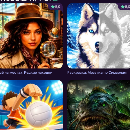
5,0
5,
сё на местах: Редкие находки
Раскраска: Мозаика по Символам