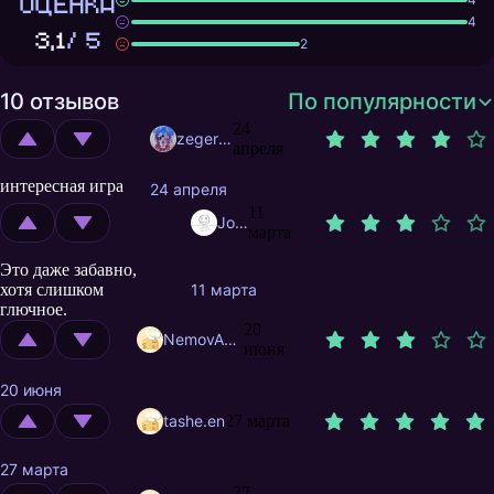
ОЦЕНКА
4
3,1
/ 5
2
10 отзывов
По популярности
24
zegerved
апреля
интересная игра
24 апреля
11
JohnDoe665
марта
Это даже забавно,
хотя слишком
11 марта
глючное.
20
NemovAndrew
июня
20 июня
tashe.en
27 марта
27 марта
27