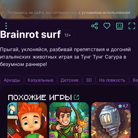
Оставаясь на сайте, вы соглашаетесь
с условиями использования
Brainrot surf
12+
Прыгай, уклоняйся, разбивай препятствия и догоняй
итальянских животных играя за Тунг Тунг Сагура в
безумном раннере!
Аркады
Казуальные
Детские
3D
На ловкость
Ве
Похожие игры
4,7