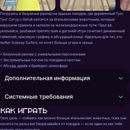
Погрузись в безумный раннер на крышах поездов, где деревянный Тунг 
Тунг Сагур с битой охотится за итальянскими животными, которые 
нарушили правила и залезли на железнодорожные пути. Прыгай, 
уклоняйся, разбивай препятствия и догоняй! Игра сочетает динамичный 
геймплей, красивую графику и абсурдный юмор. Идеально для тех, кто 
любит Subway Surfers, но хочет больше угара и трэша.

⚡ Безумный раннер с уникальными персонажами

⚡ Экстремальные погони по поездам и мостам

⚡ Абсурд, драйв и брейнрот-атмосфера
Дополнительная информация
Системные требования
Как играть
Твоя цель — поймать как можно больше итальянских животных, пока они 
носятся по рельсам! Уворачивайся от поездов — если один из них тебя 
заденет, игра окончена.
