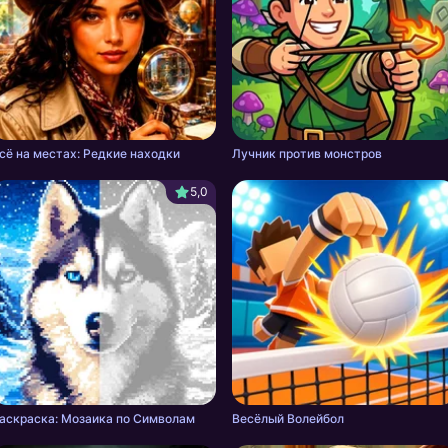
сё на местах: Редкие находки
Лучник против монстров
5,0
аскраска: Мозаика по Символам
Весёлый Волейбол