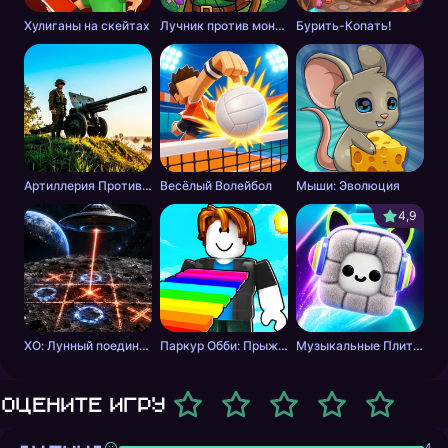
Хулиганы на скейтах
Лучник против монстров
Бурить-Копать!
Артиллерия Против Танков
Весёлый Волейбол
Мыши: Эволюция
4,9
ХО: Лунный поединок
Паркур Обби: Прыжок к Победе
Музыкальные Плитки: Ритм Пушистика
Оцените игру
4