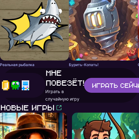
Реальная рыбалка
Бурить-Копать!
Мне
повезёт!
Играть
сейч
Играть в
случайную игру
Новые игры