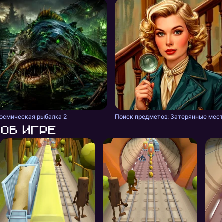
осмическая рыбалка 2
Поиск предметов: Затерянные мес
Об игре