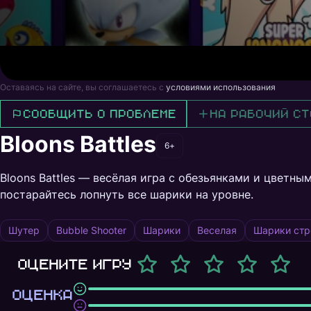
Оставаясь на сайте, вы соглашаетесь с
условиями использования
Сообщить о проблеме
На рабочий ст
Bloons Battles
6+
Bloons Battles — весёлая игра с обезьянками и цветны
постарайтесь лопнуть все шарики на уровне.
Шутер
Bubble Shooter
Шарики
Веселая
Шарики стр
Оцените игру
ОЦЕНКА