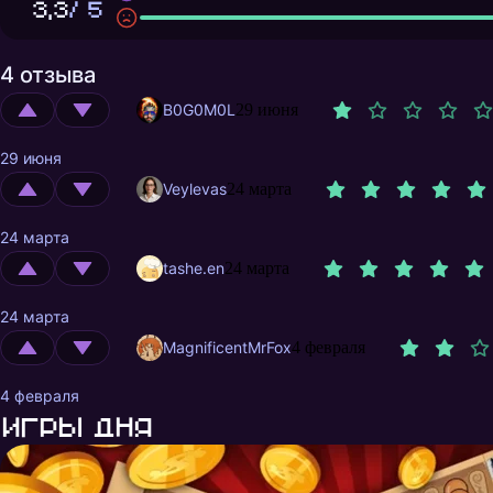
3,3
/ 5
4 отзыва
B0G0M0L
29 июня
29 июня
Veylevas
24 марта
24 марта
tashe.en
24 марта
24 марта
MagnificentMrFox
4 февраля
4 февраля
Игры дня