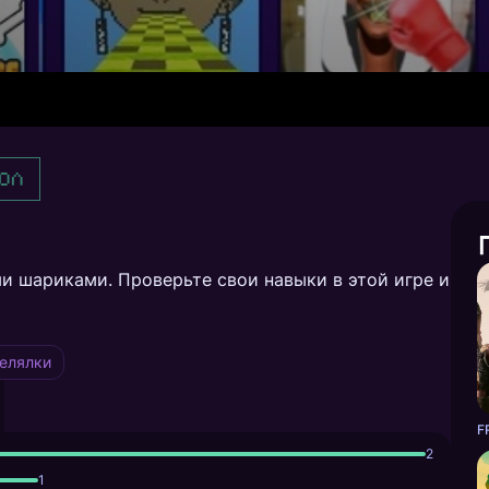
ол
ми шариками. Проверьте свои навыки в этой игре и
елялки
F
2
1