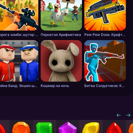
Дорога зомби: шутер с разрушениями
Пернатая Арифметика
Pew Pew Dose. Крафт оружия
Война Банд: Экшен шутер
Кошмар на ночь
Битва Солдатиков: Красные против Синих