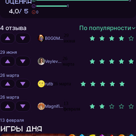
ОЦЕНКА
1
4,0
/ 5
0
4 отзыва
По популярности
29
B0G0M0L
июня
29 июня
26
Veylevas
марта
26 марта
rutb
26 марта
26 марта
13
MagnificentMrFox
февраля
13 февраля
Игры дня