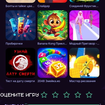
Болты и гайки: цветная сортировка
Слайдер
Соединяй Фруктики: Арбуз в 2048!
Пробирочки
Banana Kong Приключение
Модный Приговор - Одевалки для Девочек
Тест на дату смерти
2048 Змейка.ио
Мастер рисования
Оцените игру
3