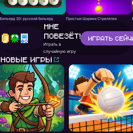
Бильярд 3D: русский бильярд
Простые Шарики Стрелялки
Мне
повезёт!
Играть
сейч
Играть в
случайную игру
Новые игры