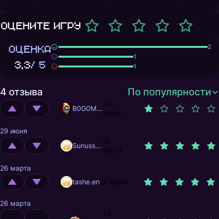
Оцените игру
ОЦЕНКА
2
1
3,3
/ 5
1
4 отзыва
По популярности
29
B0G0M0L
июня
29 июня
26
Sunusstex
марта
26 марта
tashe.en
26 марта
26 марта
24