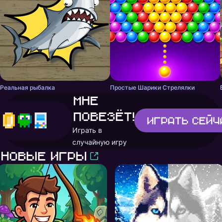
Реальная рыбалка
Простые Шарики Стрелялки
Мне
повезёт!
Играть
сейч
Играть в
случайную игру
Новые игры