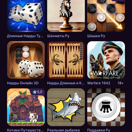
Длинные Нарды Турнир
Шахматы Ру
Шашки Ру
Нарды Онлайн 3D
Нарды Длинные и Короткие онлайн
Warfare 1942
18+
5,0
Котики Путешественники 2
Реальная рыбалка
Поддавки Ру