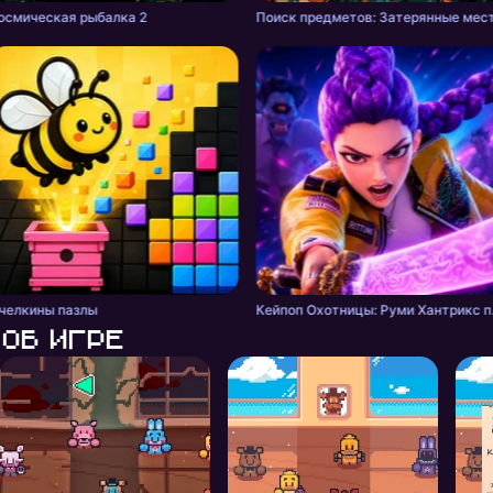
осмическая рыбалка 2
Поиск предметов: Затерянные мес
челкины пазлы
Кейпоп Ох
Об игре