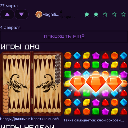
27 марта
4
MagnificentMrFox
февраля
4 февраля
Показать ещё
Игры дня
Нарды Длинные и Короткие онлайн
Тайна самоцветов: ключ сокровищ - три в ряд
Игры недели