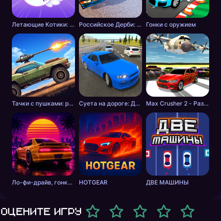
Летающие Котики: Музыкальные Гонки!
Российское Дерби: Столкновение
Гонки с оружием
Тачки с пушками: разборки в пустошах
Суета на дороге: Дикие шашки
Max Crusher 2 - Разрушения, Дрифт и Гонки!
Ло-фи-драйв, гонки на закате
HOTGEAR
ДВЕ МАШИНЫ
Оцените игру