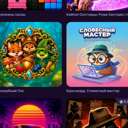
челкины пазлы
Кейпоп Ох
олшебный Лес
Кроссворд: Словесный мастер
5,