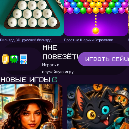
Бильярд 3D: русский бильярд
Простые Шарики Стрелялки
Мне
повезёт!
Играть
сейч
Играть в
случайную игру
Новые игры