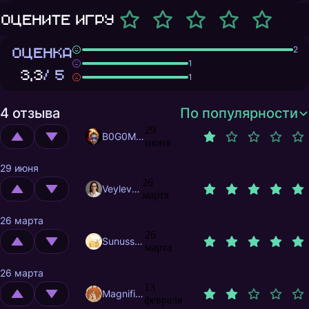
Оцените игру
ОЦЕНКА
2
1
3,3
/ 5
1
4 отзыва
По популярности
29
B0G0M0L
июня
29 июня
26
Veylevas
марта
26 марта
26
Sunusstex
марта
26 марта
13
MagnificentMrFox
февраля