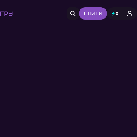
гру
Войти
0