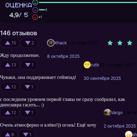
ОЦЕНКА
4
4,9
/ 5
1
146 отзывов
15
2
Xhack
8 октября 2025
Жду продолжение.
8 октября 2025
13
1
rutb
30 сентября 2025
Чуваки, она поддерживает геймпад!
30 сентября 2025
12
1
с последним уровнем первой главы не сразу сообразил, как
динозавра гасить... :)
12
1
Vargo
2 октя
Очень атмосферно и клёво!)) огонь! Ещё хочу
2 октября 2025
9
1
s