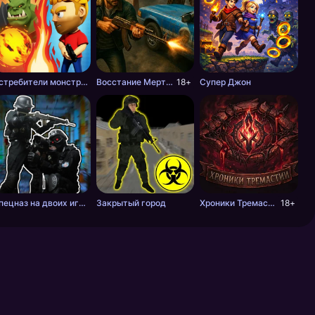
Истребители монстров
Восстание Мертвецов
18+
Супер Джон
Спецназ на двоих игроков
Закрытый город
Хроники Тремастии
18+