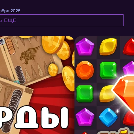
абря 2025
ь ещё