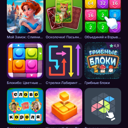
Мой Замок: Слияние и История
Осколочки! Пасьянс Собери картинки
Объединяй и Взрывай + 2048
4,9
Блокибо: Цветные блоки
Стрелки Лабиринт - Цветной путь
Грибные блоки