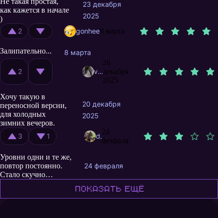
Не такая простая,
23 декабря
как кажется в начале
2025
)
2
gonhee
8 марта
Залипательно...
8 марта
20
2
vbronzov
декабря
2025
Хочу такую в
20 декабря
переносной версии,
для холодных
2025
зимних вечеров.
24
3
1
denis7k
февраля
Уровни одни и те же,
повтор постоянно.
24 февраля
Стало скучно…
Показать ещё