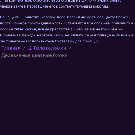
🖱️ На компьютере: кликните левой кнопкой мыши по нужному блоку, 
удерживайте и перетащите его к соответствующим воротам.
Ваша цель — очистить игровое поле, правильно соотнося цвета блоков и 
ворот. По мере прохождения уровни становятся всё сложнее: появляются 
особые типы блоков, новые препятствия и неочевидные комбинации. 
Продумывайте ходы наперёд, чтобы не загнать себя в тупик, а если всё же 
застрянете — воспользуйтесь бустерами для помощи!
Главная
🕹️ Головоломки
Деревянные цветные блоки