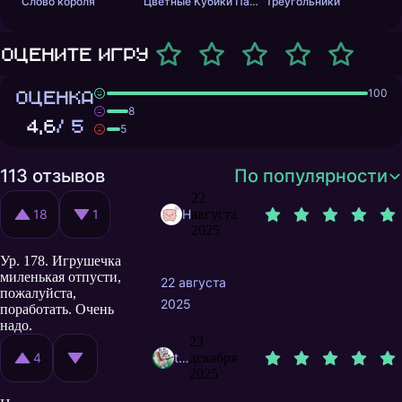
Слово короля
Цветные Кубики Пазл
Треугольники
Оцените игру
ОЦЕНКА
100
8
4,6
/ 5
5
113 отзывов
По популярности
22
18
1
HyHeHaDo
августа
2025
Ур. 178. Игрушечка
миленькая отпусти,
22 августа
пожалуйста,
2025
поработать. Очень
надо.
23
4
timofeynch
декабря
2025