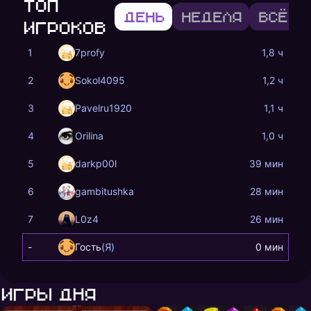
Топ
День
Неделя
Всё в
игроков
1
7profy
1,8 ч
2
Sokol4095
1,2 ч
3
Pavelru1920
1,1 ч
4
Orilina
1,0 ч
5
darkp00l
39 мин
6
gambitushka
28 мин
7
L0z4
26 мин
-
Гость
(Я)
0 мин
Игры дня