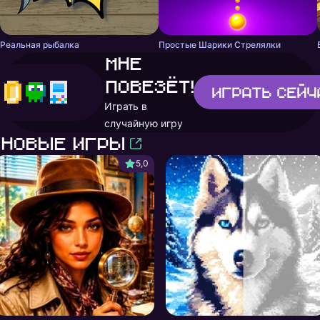
Реальная рыбалка
Простые Шарики Стрелялки
Мне
повезёт!
Играть
сейч
Играть в
случайную игру
Новые игры
5,0