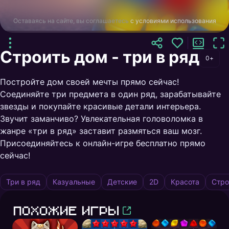
Оставаясь на сайте, вы соглашаетесь
с условиями использования
Строить дом - три в ряд
0+
Постройте дом своей мечты прямо сейчас!
Соединяйте три предмета в один ряд, зарабатывайте
звезды и покупайте красивые детали интерьера.
Звучит заманчиво? Увлекательная головоломка в
жанре «три в ряд» заставит размяться ваш мозг.
Присоединяйтесь к онлайн-игре бесплатно прямо
сейчас!
Три в ряд
Казуальные
Детские
2D
Красота
Стро
Похожие игры