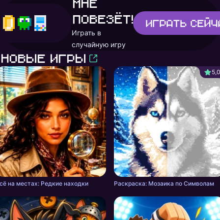
Мне
повезёт!
Играть
сейч
Играть в
случайную игру
Новые игры
5,
сё на местах: Редкие находки
Раскраска: Мозаика по Символам