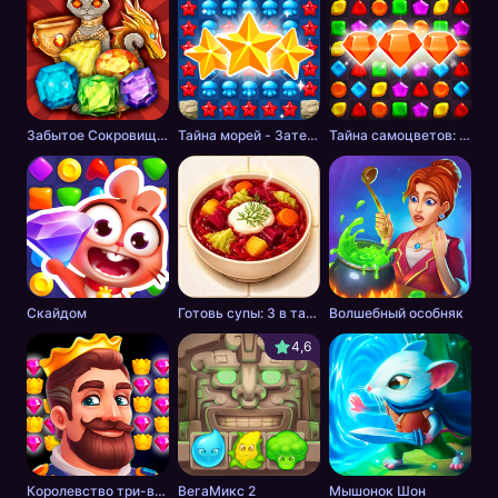
Забытое Сокровище 2 - три в ряд
Тайна морей - Затерянные сокровища: Три в ряд
Тайна самоцветов: ключ сокровищ - три в ряд
Скайдом
Готовь супы: 3 в тарелку
Волшебный особняк
4,6
Королевство три-в-ряд
ВегаМикс 2
Мышонок Шон