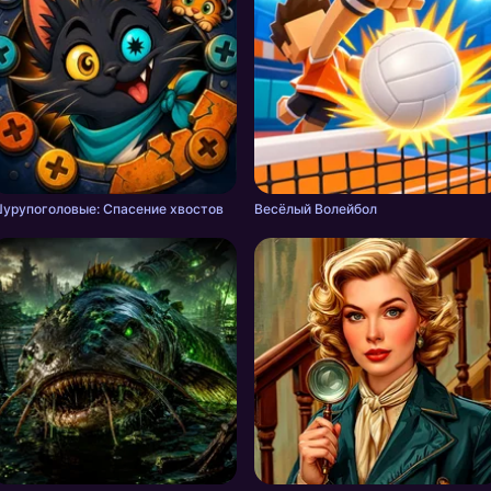
урупоголовые: Спасение хвостов
Весёлый Волейбол