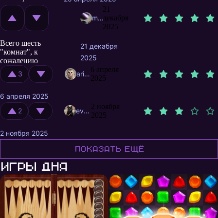
21
mcleen
декабря
2025
Всего шесть
21 декабря
"комнат", к
2025
сожалению
6 апреля
3
ariika
2025
6 апреля 2025
2 ноября
2
evmix
2025
2 ноября 2025
Показать ещё
Игры дня