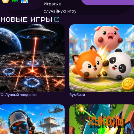
Играть в
случайную игру
Новые игры
ХО: Лунный поединок
Бумбики