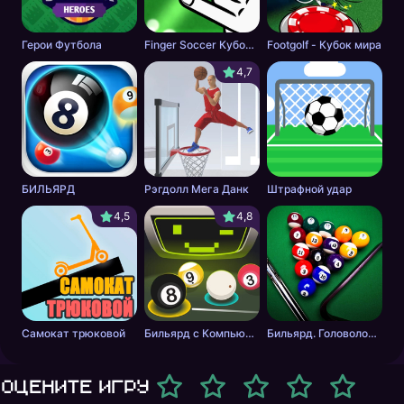
Герои Футбола
Finger Soccer Кубок мира
Footgolf - Кубок мира
4,7
БИЛЬЯРД
Рэгдолл Мега Данк
Штрафной удар
4,5
4,8
Самокат трюковой
Бильярд с Компьютером
Бильярд. Головоломка.
Оцените игру