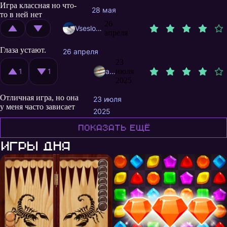
Игра классная но что-
28 мая
то в ней нет
26
Vseslogno
апреля
Глаза устают.
26 апреля
23
1
1
asgpsastronomy3
июля
2025
Отличная игра, но она
23 июля
у меня часто зависает
2025
Показать ещё
Игры дня