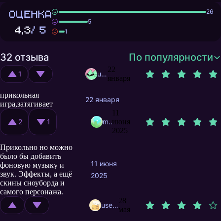
ОЦЕНКА
26
5
4,3
/ 5
1
32 отзыва
По популярности
22
1
user10945913
января
прикольная
22 января
игра,затягивает
11
2
1
megaLesha
июня
2025
Прикольно но можно
было бы добавить
11 июня
фоновую музыку и
звук. Эффекты, а ещё
2025
скины сноуборда и
самого персонажа.
28
user11870309
мая