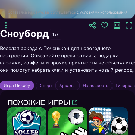
Оставаясь на сайте, вы соглашаетесь
с условиями использования
Сноуборд
12+
Веселая аркада с Печенькой для новогоднего
настроения. Объезжайте препятствия, а подарки,
варежки, конфеты и прочие приятности не объезжайте:
они помогут набрать очки и установить новый рекорд.
Игра Пикабу
Спорт
Аркады
На ловкость
Гиперка
Похожие игры