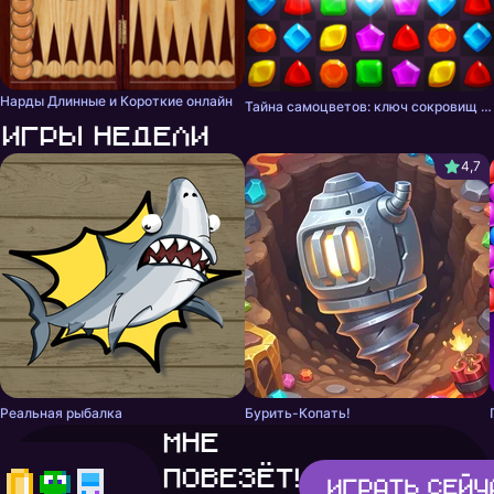
Нарды Длинные и Короткие онлайн
Тайна самоцветов: ключ сокровищ - три в ряд
Игры недели
4,7
Реальная рыбалка
Бурить-Копать!
Мне
повезёт!
Играть
сейч