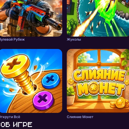
Нулевой Рубеж
Жуколы
Открути Всё
Слияние Монет
Об игре