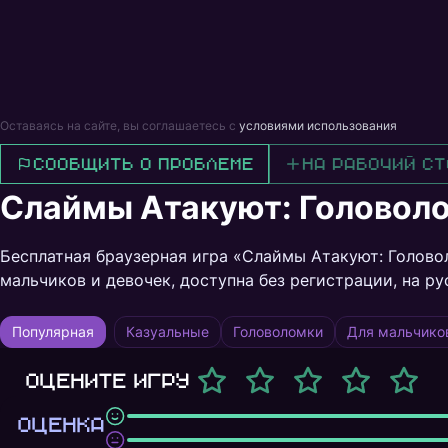
Оставаясь на сайте, вы соглашаетесь с
условиями использования
Сообщить о проблеме
На рабочий ст
Слаймы Атакуют: Головол
Бесплатная браузерная игра «Слаймы Атакуют: Голово
мальчиков и девочек, доступна без регистрации, на р
Популярная
Казуальные
Головоломки
Для мальчико
Оцените игру
ОЦЕНКА