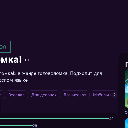
ол
омка!
0+
ломка!» в жанре головоломка. Подходит для
усском языке
в
Веселая
Для девочек
Логическая
Мобильная
Мо
42
26