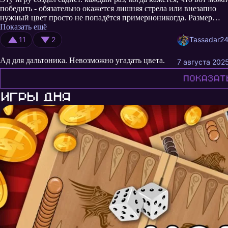
победить - обязательно окажется лишняя стрела или внезапно
нужный цвет просто не попадётся примерноникогда. Размер
ящиков стоит сделать более очевидным, на 6 и 8 стрел сложно
Показать ещё
отличить.
11
2
Tassadar2
Ад для дальтоника. Невозможно угадать цвета.
7 августа 202
Показат
Игры дня