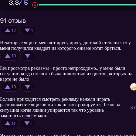
3,3
/ 5
91 отзыв
12
1
Некоторые ящики мешают другу другу, до такой степени что у
меня получился квадрат из которого они не хотят браться.
10
Без просмотра рекламы - просто непроходимо.. у меня были
ситуации когда полоска была полностью из цветов, которых на
карте не было
10
Больше приходится смотреть рекламу нежели играть +
расположение ящиков ни как не контролируется. Реальна
3 
ситуация когда ящики упираются так что уровень
закончить невозможно.
11
1
Эту игру создал садист. каждый раз, когда кажется, что вот можн