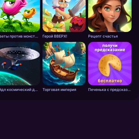
Цветы против монстров
Герой ВВЕРХ!
Рецепт счастья
Айдл космический добытчик
Торговая империя
Печенька с предсказанием