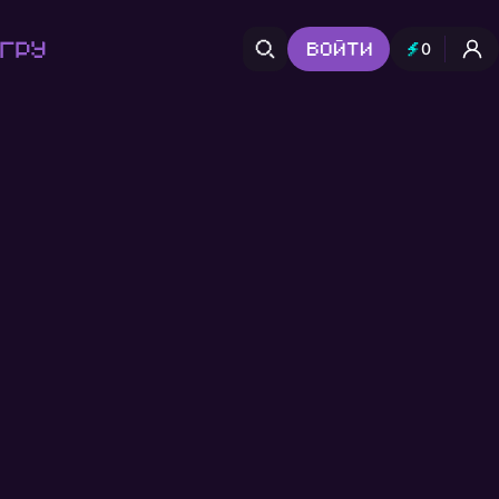
гру
Войти
0