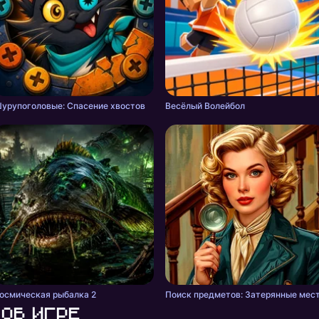
урупоголовые: Спасение хвостов
Весёлый Волейбол
осмическая рыбалка 2
Поиск предметов: Затерянные мес
Об игре