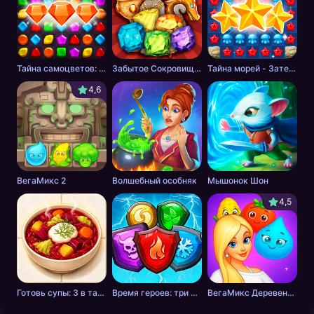
Тайна самоцветов: ключ сокровищ - три в ряд
Забытое Сокровище 2 - три в ряд
Тайна морей - Затерянные сокровища: Три в ряд
4,6
ВегаМикс 2
Волшебный особняк
Мышонок Шон
4,5
Готовь супы: 3 в тарелку
Время героев: три в ряд RPG
ВегаМикс Деревенька 3 в ряд