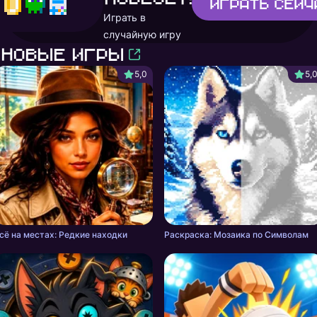
Играть
сейч
Играть в
случайную игру
Новые игры
5,0
5,
сё на местах: Редкие находки
Раскраска: Мозаика по Символам