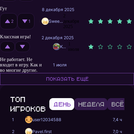
Гут
8 декабря 2025
2
2
1
SweetCookie54
декабря
2025
Классная игра!
2 декабря 2025
1
Kyco4ekBblMneJIa
июля
Не работает. Не
входит в игру. Как и
1 июля
во многие другие.
Показать ещё
Топ
День
Неделя
Всё в
игроков
1
user12034588
7,4 ч
2
Pavel.first
7,0 ч