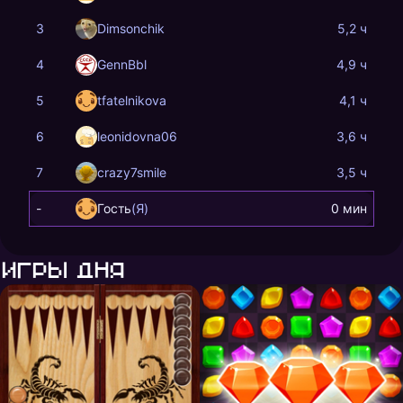
3
Dimsonchik
5,2 ч
4
GennBbl
4,9 ч
5
tfatelnikova
4,1 ч
6
leonidovna06
3,6 ч
7
crazy7smile
3,5 ч
-
Гость
(Я)
0 мин
Игры дня