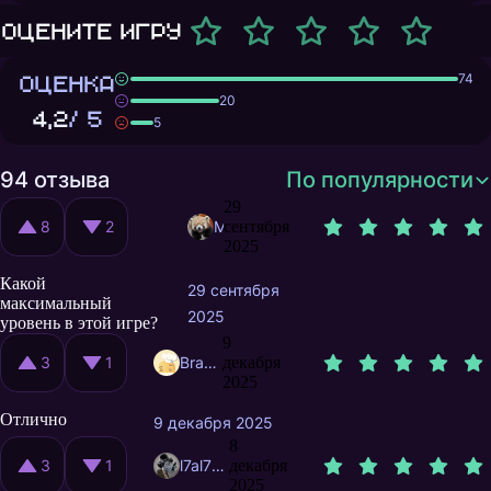
Оцените игру
ОЦЕНКА
74
20
4,2
/ 5
5
94 отзыва
По популярности
29
8
2
сентября
Midnighter33
2025
Какой
29 сентября
максимальный
2025
уровень в этой игре?
9
3
1
BraveVikT
декабря
2025
Отлично
9 декабря 2025
8
3
1
l7al7upocbl4
декабря
2025